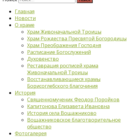
Главная
Новости
О храме
Храм Живоначальной Троицы
Храм Рождества Пресвятой Богородицы
Храм Преображения Господня
Расписание Богослужений
Духовенство
Реставрация росписей храма
Живоначальной Троицы
Восстанавливающиеся храмы
Борисоглебского благочиния
История
Священномученик Феодор Поройков
Капитонова Елизавета Ивановна
История села Вощажниково
Вощажниковское благотворительное
общество
Фотогалерея