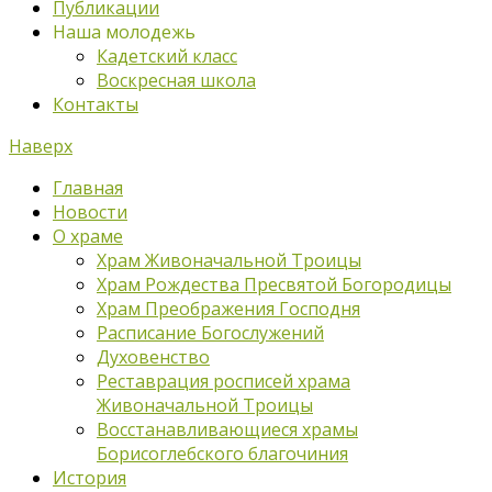
Публикации
Наша молодежь
Кадетский класс
Воскресная школа
Контакты
Наверх
Главная
Новости
О храме
Храм Живоначальной Троицы
Храм Рождества Пресвятой Богородицы
Храм Преображения Господня
Расписание Богослужений
Духовенство
Реставрация росписей храма
Живоначальной Троицы
Восстанавливающиеся храмы
Борисоглебского благочиния
История