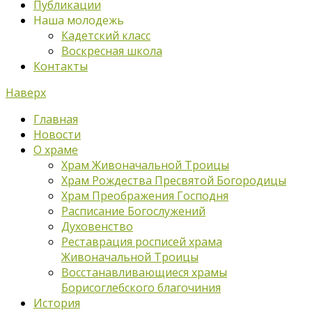
Публикации
Наша молодежь
Кадетский класс
Воскресная школа
Контакты
Наверх
Главная
Новости
О храме
Храм Живоначальной Троицы
Храм Рождества Пресвятой Богородицы
Храм Преображения Господня
Расписание Богослужений
Духовенство
Реставрация росписей храма
Живоначальной Троицы
Восстанавливающиеся храмы
Борисоглебского благочиния
История