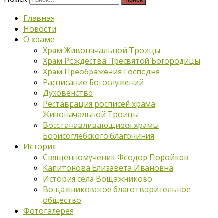
Главная
Новости
О храме
Храм Живоначальной Троицы
Храм Рождества Пресвятой Богородицы
Храм Преображения Господня
Расписание Богослужений
Духовенство
Реставрация росписей храма
Живоначальной Троицы
Восстанавливающиеся храмы
Борисоглебского благочиния
История
Священномученик Феодор Поройков
Капитонова Елизавета Ивановна
История села Вощажниково
Вощажниковское благотворительное
общество
Фотогалерея