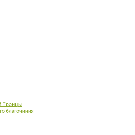
й Троицы
го благочиния