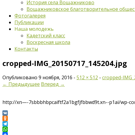
История села Вощажниково
Вощажниковское благотворительное общес
Фотогалерея
Публикации
Наша молодежь
Кадетский класс
Воскресная школа
Контакты
cropped-IMG_20150717_145204.jpg
Опубликовано
9 ноября, 2016
-
512 × 512
-
cropped-IMG_
← Предыдущее
Вперед →
http://xn—-7sbbbhbpcaiftf2a1bgfjfbbwd9t.xn--p1ai/wp-c
VK
Odnoklassniki
Telegram
WhatsApp