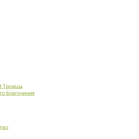
й Троицы
го благочиния
тво