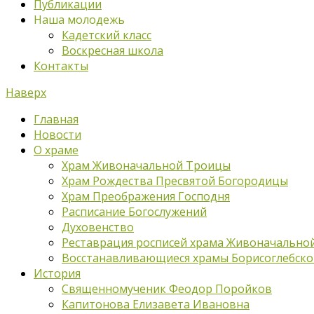
Публикации
Наша молодежь
Кадетский класс
Воскресная школа
Контакты
Наверх
Главная
Новости
О храме
Храм Живоначальной Троицы
Храм Рождества Пресвятой Богородицы
Храм Преображения Господня
Расписание Богослужений
Духовенство
Реставрация росписей храма Живоначально
Восстанавливающиеся храмы Борисоглебско
История
Священномученик Феодор Поройков
Капитонова Елизавета Ивановна