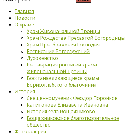
Главная
Новости
О храме
Храм Живоначальной Троицы
Храм Рождества Пресвятой Богородицы
Храм Преображения Господня
Расписание Богослужений
Духовенство
Реставрация росписей храма
Живоначальной Троицы
Восстанавливающиеся храмы
Борисоглебского благочиния
История
Священномученик Феодор Поройков
Капитонова Елизавета Ивановна
История села Вощажниково
Вощажниковское благотворительное
общество
Фотогалерея