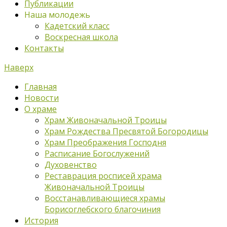
Публикации
Наша молодежь
Кадетский класс
Воскресная школа
Контакты
Наверх
Главная
Новости
О храме
Храм Живоначальной Троицы
Храм Рождества Пресвятой Богородицы
Храм Преображения Господня
Расписание Богослужений
Духовенство
Реставрация росписей храма
Живоначальной Троицы
Восстанавливающиеся храмы
Борисоглебского благочиния
История