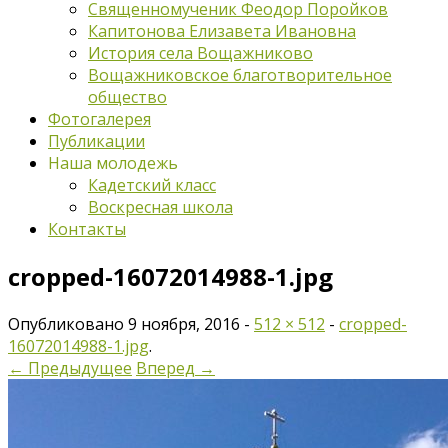
Священномученик Феодор Поройков
Капитонова Елизавета Ивановна
История села Вощажниково
Вощажниковское благотворительное
общество
Фотогалерея
Публикации
Наша молодежь
Кадетский класс
Воскресная школа
Контакты
cropped-16072014988-1.jpg
Опубликовано
9 ноября, 2016
-
512 × 512
-
cropped-
16072014988-1.jpg
.
← Предыдущее
Вперед →