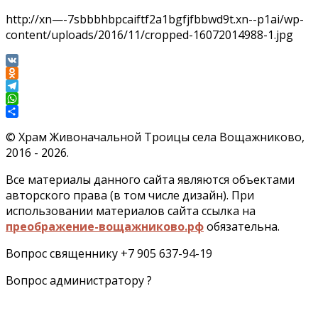
http://xn—-7sbbbhbpcaiftf2a1bgfjfbbwd9t.xn--p1ai/wp-
content/uploads/2016/11/cropped-16072014988-1.jpg
VK
Odnoklassniki
Telegram
WhatsApp
Отправить
©
Храм Живоначальной Троицы села Вощажниково,
2016 - 2026.
Все материалы данного сайта являются объектами
авторского права (в том числе дизайн). При
использовании материалов сайта ссылка на
преображение-вощажниково.рф
обязательна.
Вопрос священнику +7 905 637-94-19
Вопрос администратору ?