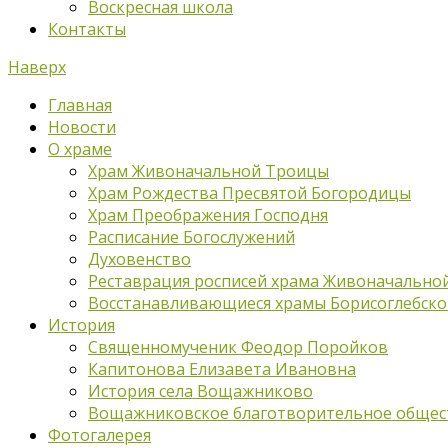
Воскресная школа
Контакты
Наверх
Главная
Новости
О храме
Храм Живоначальной Троицы
Храм Рождества Пресвятой Богородицы
Храм Преображения Господня
Расписание Богослужений
Духовенство
Реставрация росписей храма Живоначально
Восстанавливающиеся храмы Борисоглебско
История
Священномученик Феодор Поройков
Капитонова Елизавета Ивановна
История села Вощажниково
Вощажниковское благотворительное общес
Фотогалерея