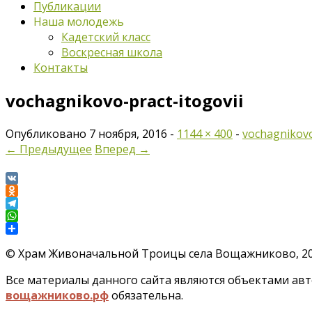
Публикации
Наша молодежь
Кадетский класс
Воскресная школа
Контакты
vochagnikovo-pract-itogovii
Опубликовано
7 ноября, 2016
-
1144 × 400
-
vochagnikovo
← Предыдущее
Вперед →
VK
Odnoklassniki
Telegram
WhatsApp
Отправить
©
Храм Живоначальной Троицы села Вощажниково, 201
Все материалы данного сайта являются объектами авто
вощажниково.рф
обязательна.