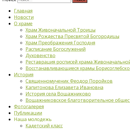
Главная
Новости
О храме
Храм Живоначальной Троицы
Храм Рождества Пресвятой Богородицы
Храм Преображения Господня
Расписание Богослужений
Духовенство
Реставрация росписей храма Живоначально
Восстанавливающиеся храмы Борисоглебско
История
Священномученик Феодор Поройков
Капитонова Елизавета Ивановна
История села Вощажниково
Вощажниковское благотворительное общес
Фотогалерея
Публикации
Наша молодежь
Кадетский класс