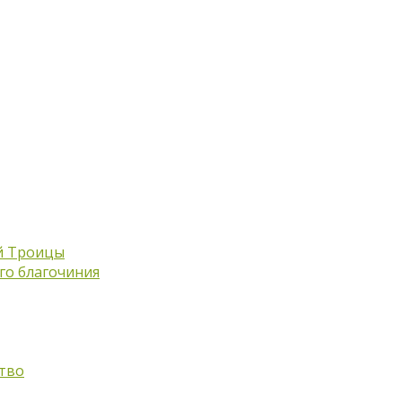
й Троицы
го благочиния
тво