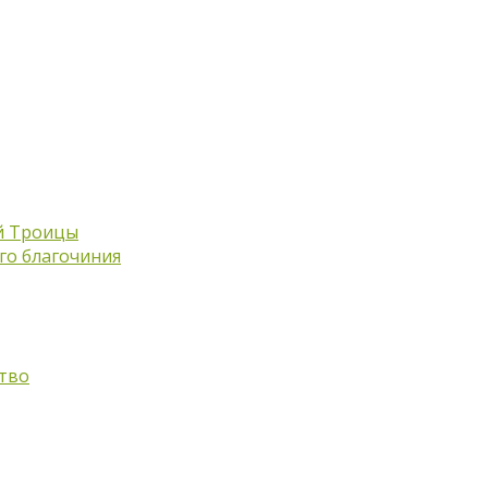
й Троицы
го благочиния
тво