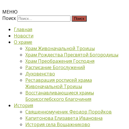
МЕНЮ
Поиск
Главная
Новости
О храме
Храм Живоначальной Троицы
Храм Рождества Пресвятой Богородицы
Храм Преображения Господня
Расписание Богослужений
Духовенство
Реставрация росписей храма
Живоначальной Троицы
Восстанавливающиеся храмы
Борисоглебского благочиния
История
Священномученик Феодор Поройков
Капитонова Елизавета Ивановна
История села Вощажниково