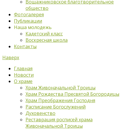
Вощажниковское благотворительное
общество
Фотогалерея
Публикации
Наша молодежь
Кадетский класс
Воскресная школа
Контакты
Наверх
Главная
Новости
О храме
Храм Живоначальной Троицы
Храм Рождества Пресвятой Богородицы
Храм Преображения Господня
Расписание Богослужений
Духовенство
Реставрация росписей храма
Живоначальной Троицы