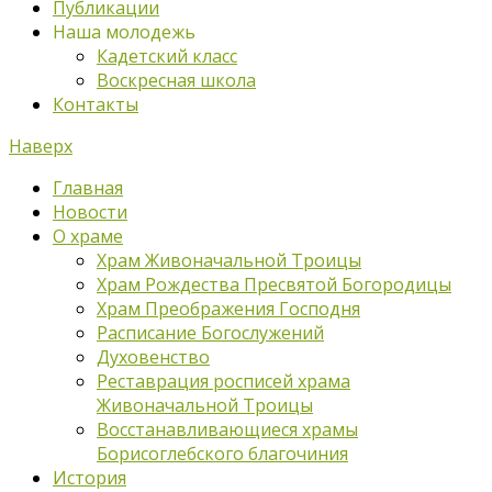
Публикации
Наша молодежь
Кадетский класс
Воскресная школа
Контакты
Наверх
Главная
Новости
О храме
Храм Живоначальной Троицы
Храм Рождества Пресвятой Богородицы
Храм Преображения Господня
Расписание Богослужений
Духовенство
Реставрация росписей храма
Живоначальной Троицы
Восстанавливающиеся храмы
Борисоглебского благочиния
История