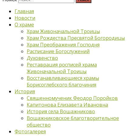
Главная
Новости
О храме
Храм Живоначальной Троицы
Храм Рождества Пресвятой Богородицы
Храм Преображения Господня
Расписание Богослужений
Духовенство
Реставрация росписей храма
Живоначальной Троицы
Восстанавливающиеся храмы
Борисоглебского благочиния
История
Священномученик Феодор Поройков
Капитонова Елизавета Ивановна
История села Вощажниково
Вощажниковское благотворительное
общество
Фотогалерея