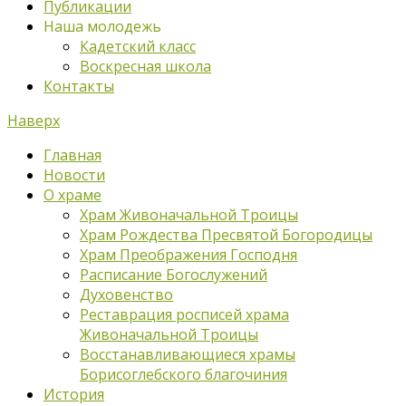
Публикации
Наша молодежь
Кадетский класс
Воскресная школа
Контакты
Наверх
Главная
Новости
О храме
Храм Живоначальной Троицы
Храм Рождества Пресвятой Богородицы
Храм Преображения Господня
Расписание Богослужений
Духовенство
Реставрация росписей храма
Живоначальной Троицы
Восстанавливающиеся храмы
Борисоглебского благочиния
История