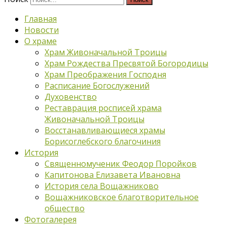
Главная
Новости
О храме
Храм Живоначальной Троицы
Храм Рождества Пресвятой Богородицы
Храм Преображения Господня
Расписание Богослужений
Духовенство
Реставрация росписей храма
Живоначальной Троицы
Восстанавливающиеся храмы
Борисоглебского благочиния
История
Священномученик Феодор Поройков
Капитонова Елизавета Ивановна
История села Вощажниково
Вощажниковское благотворительное
общество
Фотогалерея