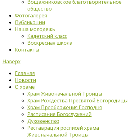
Вощажниковское благотворительное
общество
Фотогалерея
Публикации
Наша молодежь
Кадетский класс
Воскресная школа
Контакты
Наверх
Главная
Новости
О храме
Храм Живоначальной Троицы
Храм Рождества Пресвятой Богородицы
Храм Преображения Господня
Расписание Богослужений
Духовенство
Реставрация росписей храма
Живоначальной Троицы