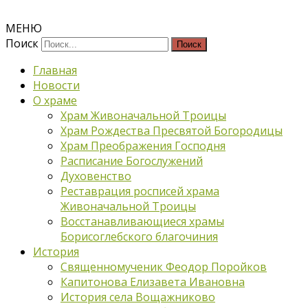
МЕНЮ
Поиск
Главная
Новости
О храме
Храм Живоначальной Троицы
Храм Рождества Пресвятой Богородицы
Храм Преображения Господня
Расписание Богослужений
Духовенство
Реставрация росписей храма
Живоначальной Троицы
Восстанавливающиеся храмы
Борисоглебского благочиния
История
Священномученик Феодор Поройков
Капитонова Елизавета Ивановна
История села Вощажниково