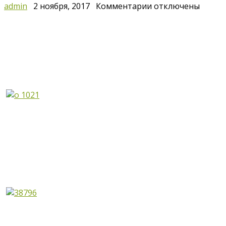
к
admin
2 ноября, 2017
Комментарии
отключены
записи
100-
летие
Державной
в
Екатеринбурге