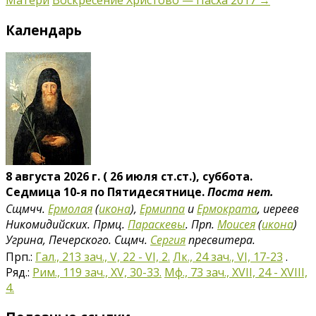
Матери
Воскресение Христово — Пасха 2017
→
Календарь
8 августа 2026 г. ( 26 июля ст.ст.), суббота.
Седмица 10-я по Пятидесятнице.
Поста нет.
Сщмчч.
Ермолая
(
икона
),
Ермиппа
и
Ермократа
, иереев
Никомидийских. Прмц.
Параскевы
. Прп.
Моисея
(
икона
)
Угрина, Печерского. Сщмч.
Сергия
пресвитера.
Прп.:
Гал., 213 зач., V, 22 - VI, 2.
Лк., 24 зач., VI, 17-23
.
Ряд.:
Рим., 119 зач., XV, 30-33.
Мф., 73 зач., XVII, 24 - XVIII,
4.