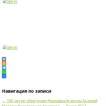
VK
Odnoklassniki
Telegram
WhatsApp
Отправить
Навигация по записи
←
100-летие обретения Державной иконы Божией