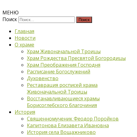
МЕНЮ
Поиск
Главная
Новости
О храме
Храм Живоначальной Троицы
Храм Рождества Пресвятой Богородицы
Храм Преображения Господня
Расписание Богослужений
Духовенство
Реставрация росписей храма
Живоначальной Троицы
Восстанавливающиеся храмы
Борисоглебского благочиния
История
Священномученик Феодор Поройков
Капитонова Елизавета Ивановна
История села Вощажниково