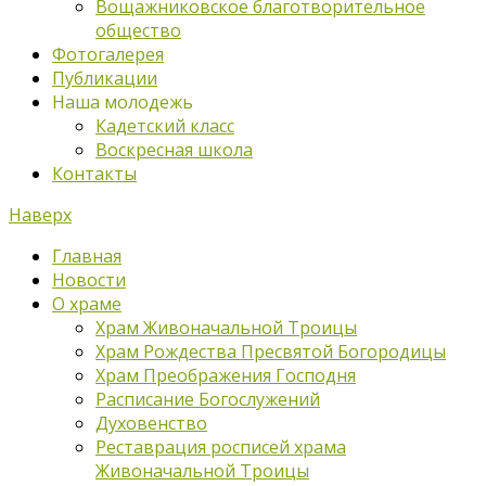
Вощажниковское благотворительное
общество
Фотогалерея
Публикации
Наша молодежь
Кадетский класс
Воскресная школа
Контакты
Наверх
Главная
Новости
О храме
Храм Живоначальной Троицы
Храм Рождества Пресвятой Богородицы
Храм Преображения Господня
Расписание Богослужений
Духовенство
Реставрация росписей храма
Живоначальной Троицы