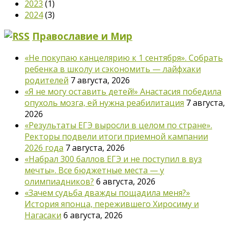
2023
(1)
2024
(3)
Православие и Мир
«Не покупаю канцелярию к 1 сентября». Собрать
ребенка в школу и сэкономить — лайфхаки
родителей
7 августа, 2026
«Я не могу оставить детей!» Анастасия победила
опухоль мозга, ей нужна реабилитация
7 августа,
2026
«Результаты ЕГЭ выросли в целом по стране».
Ректоры подвели итоги приемной кампании
2026 года
7 августа, 2026
«Набрал 300 баллов ЕГЭ и не поступил в вуз
мечты». Все бюджетные места — у
олимпиадников?
6 августа, 2026
«Зачем судьба дважды пощадила меня?»
История японца, пережившего Хиросиму и
Нагасаки
6 августа, 2026