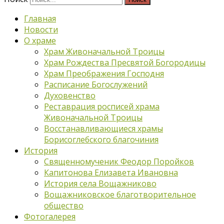
Главная
Новости
О храме
Храм Живоначальной Троицы
Храм Рождества Пресвятой Богородицы
Храм Преображения Господня
Расписание Богослужений
Духовенство
Реставрация росписей храма
Живоначальной Троицы
Восстанавливающиеся храмы
Борисоглебского благочиния
История
Священномученик Феодор Поройков
Капитонова Елизавета Ивановна
История села Вощажниково
Вощажниковское благотворительное
общество
Фотогалерея