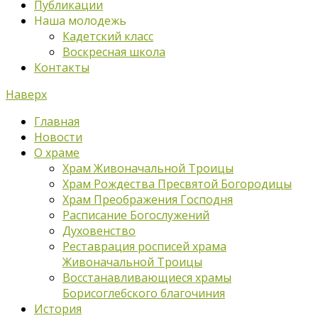
Публикации
Наша молодежь
Кадетский класс
Воскресная школа
Контакты
Наверх
Главная
Новости
О храме
Храм Живоначальной Троицы
Храм Рождества Пресвятой Богородицы
Храм Преображения Господня
Расписание Богослужений
Духовенство
Реставрация росписей храма
Живоначальной Троицы
Восстанавливающиеся храмы
Борисоглебского благочиния
История