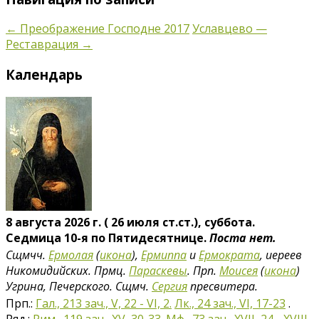
←
Преображение Господне 2017
Уславцево —
Реставрация
→
Календарь
8 августа 2026 г. ( 26 июля ст.ст.), суббота.
Седмица 10-я по Пятидесятнице.
Поста нет.
Сщмчч.
Ермолая
(
икона
),
Ермиппа
и
Ермократа
, иереев
Никомидийских. Прмц.
Параскевы
. Прп.
Моисея
(
икона
)
Угрина, Печерского. Сщмч.
Сергия
пресвитера.
Прп.:
Гал., 213 зач., V, 22 - VI, 2.
Лк., 24 зач., VI, 17-23
.
Ряд.:
Рим., 119 зач., XV, 30-33.
Мф., 73 зач., XVII, 24 - XVIII,