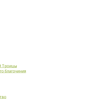
й Троицы
го благочиния
тво