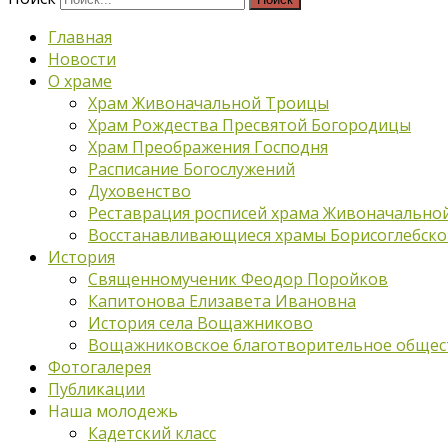
Главная
Новости
О храме
Храм Живоначальной Троицы
Храм Рождества Пресвятой Богородицы
Храм Преображения Господня
Расписание Богослужений
Духовенство
Реставрация росписей храма Живоначально
Восстанавливающиеся храмы Борисоглебско
История
Священномученик Феодор Поройков
Капитонова Елизавета Ивановна
История села Вощажниково
Вощажниковское благотворительное общес
Фотогалерея
Публикации
Наша молодежь
Кадетский класс