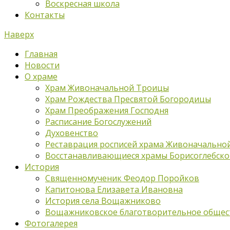
Воскресная школа
Контакты
Наверх
Главная
Новости
О храме
Храм Живоначальной Троицы
Храм Рождества Пресвятой Богородицы
Храм Преображения Господня
Расписание Богослужений
Духовенство
Реставрация росписей храма Живоначально
Восстанавливающиеся храмы Борисоглебско
История
Священномученик Феодор Поройков
Капитонова Елизавета Ивановна
История села Вощажниково
Вощажниковское благотворительное общес
Фотогалерея