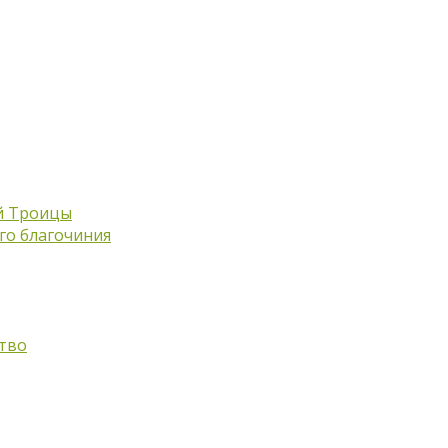
й Троицы
го благочиния
тво