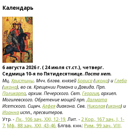
Календарь
6 августа 2026 г. ( 24 июля ст.ст.), четверг.
Седмица 10-я по Пятидесятнице.
Поста нет.
Мц.
Христины
. Мчч. блгвв. князей
Бориса
(
икона
) и
Глеба
(
икона
), во св. Крещении Романа и Давида. Прп.
Поликарпа
, архим. Печерского. Свт.
Георгия
, архиеп.
Могилевского. Обретение мощей прп.
Далмата
Исетского. Сщмч.
Алфея
диакона. Свв.
Николая
(
икона
) и
Иоанна
испп., пресвитеров.
Утр. -
Лк., 106 зач., XXI, 12-19.
Лит. -
2 Кор., 167 зач., I, 1-
7.
Мф., 88 зач., XXI, 43-46.
Блгвв. кнн.:
Рим., 99 зач., VIII,