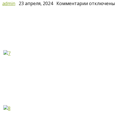
к
admin
23 апреля, 2024
Комментарии
отключены
записи
Реставрация
росписей
на
главной