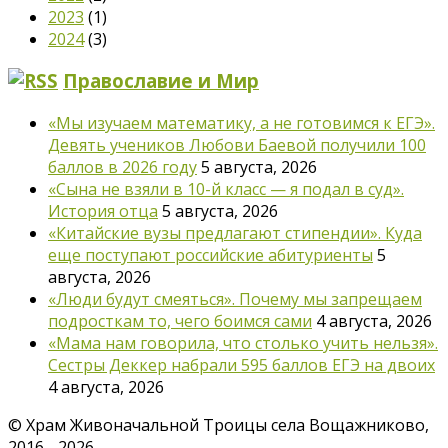
2023
(1)
2024
(3)
Православие и Мир
«Мы изучаем математику, а не готовимся к ЕГЭ».
Девять учеников Любови Баевой получили 100
баллов в 2026 году
5 августа, 2026
«Сына не взяли в 10-й класс — я подал в суд».
История отца
5 августа, 2026
«Китайские вузы предлагают стипендии». Куда
еще поступают российские абитуриенты
5
августа, 2026
«Люди будут смеяться». Почему мы запрещаем
подросткам то, чего боимся сами
4 августа, 2026
«Мама нам говорила, что столько учить нельзя».
Сестры Деккер набрали 595 баллов ЕГЭ на двоих
4 августа, 2026
©
Храм Живоначальной Троицы села Вощажниково,
2016 - 2026.