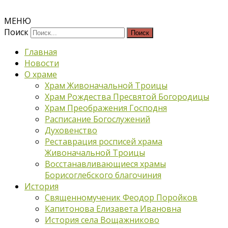
МЕНЮ
Поиск
Главная
Новости
О храме
Храм Живоначальной Троицы
Храм Рождества Пресвятой Богородицы
Храм Преображения Господня
Расписание Богослужений
Духовенство
Реставрация росписей храма
Живоначальной Троицы
Восстанавливающиеся храмы
Борисоглебского благочиния
История
Священномученик Феодор Поройков
Капитонова Елизавета Ивановна
История села Вощажниково