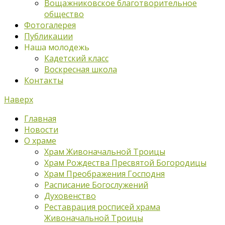
Вощажниковское благотворительное
общество
Фотогалерея
Публикации
Наша молодежь
Кадетский класс
Воскресная школа
Контакты
Наверх
Главная
Новости
О храме
Храм Живоначальной Троицы
Храм Рождества Пресвятой Богородицы
Храм Преображения Господня
Расписание Богослужений
Духовенство
Реставрация росписей храма
Живоначальной Троицы