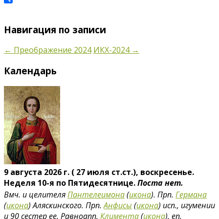
Отправить
Навигация по записи
←
Преображение 2024
ИКХ-2024
→
Календарь
9 августа 2026 г. ( 27 июля ст.ст.), воскресенье.
Неделя 10-я по Пятидесятнице.
Поста нет.
Вмч. и целителя
Пантелеимона
(
икона
). Прп.
Германа
(
икона
) Аляскинского. Прп.
Анфисы
(
икона
) исп., игумении
и 90 сестер ее. Равноапп.
Климента
(
икона
), еп.