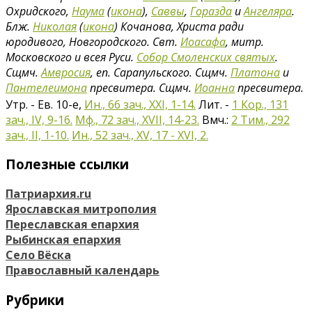
Охридского,
Наума
(
икона
),
Саввы
,
Горазда
и
Ангеляра
.
Блж.
Николая
(
икона
) Кочанова, Христа ради
юродивого, Новгородского. Свт.
Иоасафа
, митр.
Московского и всея Руси.
Собор Смоленских святых
.
Сщмч.
Амвросия
, еп. Сарапульского. Сщмч.
Платона
и
Пантелеимона
пресвитера. Сщмч.
Иоанна
пресвитера.
Утр. - Ев. 10-е,
Ин., 66 зач., XXI, 1-14.
Лит. -
1 Кор., 131
зач., IV, 9-16.
Мф., 72 зач., XVII, 14-23.
Вмч.:
2 Тим., 292
зач., II, 1-10.
Ин., 52 зач., XV, 17 - XVI, 2.
Полезные ссылки
Патриархия.ru
Ярославская митрополия
Переславская епархия
Рыбинская епархия
Село Вёска
Православный календарь
Рубрики