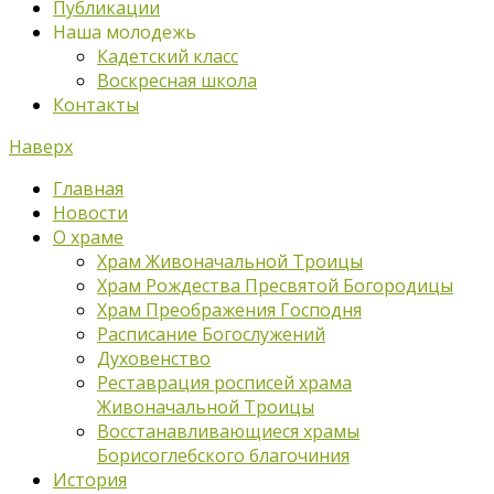
Публикации
Наша молодежь
Кадетский класс
Воскресная школа
Контакты
Наверх
Главная
Новости
О храме
Храм Живоначальной Троицы
Храм Рождества Пресвятой Богородицы
Храм Преображения Господня
Расписание Богослужений
Духовенство
Реставрация росписей храма
Живоначальной Троицы
Восстанавливающиеся храмы
Борисоглебского благочиния
История