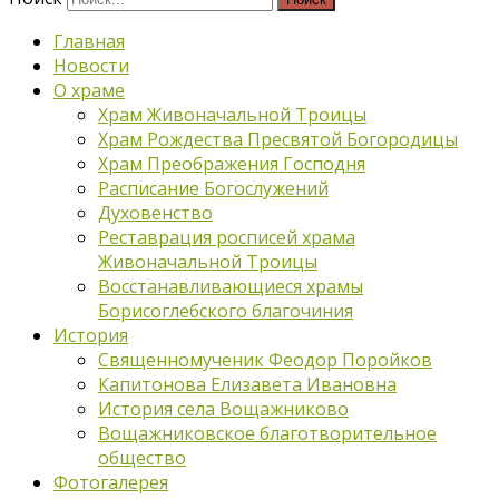
Главная
Новости
О храме
Храм Живоначальной Троицы
Храм Рождества Пресвятой Богородицы
Храм Преображения Господня
Расписание Богослужений
Духовенство
Реставрация росписей храма
Живоначальной Троицы
Восстанавливающиеся храмы
Борисоглебского благочиния
История
Священномученик Феодор Поройков
Капитонова Елизавета Ивановна
История села Вощажниково
Вощажниковское благотворительное
общество
Фотогалерея