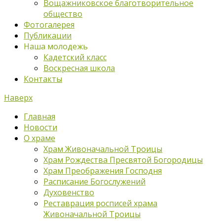
Вощажниковское благотворительное
общество
Фотогалерея
Публикации
Наша молодежь
Кадетский класс
Воскресная школа
Контакты
Наверх
Главная
Новости
О храме
Храм Живоначальной Троицы
Храм Рождества Пресвятой Богородицы
Храм Преображения Господня
Расписание Богослужений
Духовенство
Реставрация росписей храма
Живоначальной Троицы