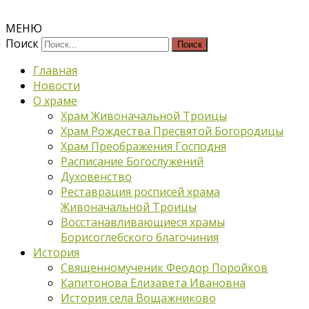
МЕНЮ
Поиск
Главная
Новости
О храме
Храм Живоначальной Троицы
Храм Рождества Пресвятой Богородицы
Храм Преображения Господня
Расписание Богослужений
Духовенство
Реставрация росписей храма
Живоначальной Троицы
Восстанавливающиеся храмы
Борисоглебского благочиния
История
Священномученик Феодор Поройков
Капитонова Елизавета Ивановна
История села Вощажниково