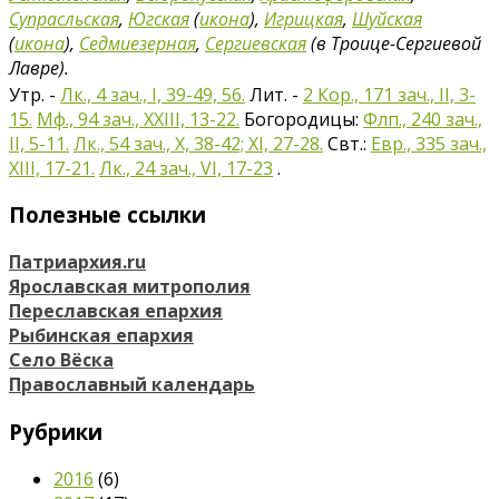
Супрасльская
,
Югская
(
икона
),
Игрицкая
,
Шуйская
(
икона
),
Седмиезерная
,
Сергиевская
(в Троице-Сергиевой
Лавре).
Утр. -
Лк., 4 зач., I, 39-49, 56.
Лит. -
2 Кор., 171 зач., II, 3-
15.
Мф., 94 зач., XXIII, 13-22.
Богородицы:
Флп., 240 зач.,
II, 5-11.
Лк., 54 зач., X, 38-42; XI, 27-28.
Свт.:
Евр., 335 зач.,
XIII, 17-21.
Лк., 24 зач., VI, 17-23
.
Полезные ссылки
Патриархия.ru
Ярославская митрополия
Переславская епархия
Рыбинская епархия
Село Вёска
Православный календарь
Рубрики
2016
(6)