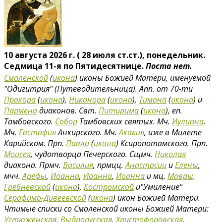
10 августа 2026 г. ( 28 июля ст.ст.), понедельник.
Седмица 11-я по Пятидесятнице.
Поста нет.
Смоленской
(
икона
) иконы Божией Матери, именуемой
"Одигитрия" (Путеводительница). Апп. от 70-ти
Прохора
(
икона
),
Никанора
(
икона
),
Тимона
(
икона
) и
Пармена
диаконов. Свт.
Питирима
(
икона
), еп.
Тамбовского.
Собор
Тамбовских святых. Мч.
Иулиана
.
Мч.
Евстафия
Анкирского. Мч.
Акакия
, иже в Милете
Карийском. Прп.
Павла
(
икона
) Ксиропотамского. Прп.
Моисея
, чудотворца Печерского. Сщмч.
Николая
диакона. Прмч.
Василия
, прмцц.
Анастасии
и
Елены
,
мчч.
Арефы
,
Иоанна
,
Иоанна
,
Иоанна
и мц.
Мавры
.
Гребневской
(
икона
),
Костромской
и"Умиление"
Серафимо-Дивеевской
(
икона
) икон Божией Матери.
Чтимые списки со Смоленской иконы Божией Матери:
Устюженская
,
Выдропусская
,
Христофоровская
,