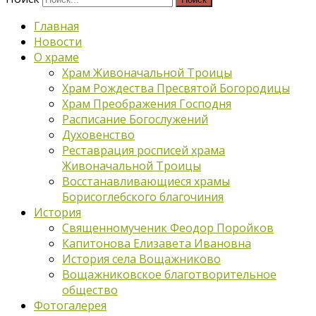
Главная
Новости
О храме
Храм Живоначальной Троицы
Храм Рождества Пресвятой Богородицы
Храм Преображения Господня
Расписание Богослужений
Духовенство
Реставрация росписей храма
Живоначальной Троицы
Восстанавливающиеся храмы
Борисоглебского благочиния
История
Священномученик Феодор Поройков
Капитонова Елизавета Ивановна
История села Вощажниково
Вощажниковское благотворительное
общество
Фотогалерея