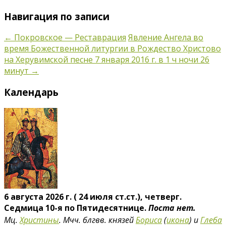
Навигация по записи
←
Покровское — Реставрация
Явление Ангела во
время Божественной литургии в Рождество Христово
на Херувимской песне 7 января 2016 г. в 1 ч ночи 26
минут
→
Календарь
6 августа 2026 г. ( 24 июля ст.ст.), четверг.
Седмица 10-я по Пятидесятнице.
Поста нет.
Мц.
Христины
. Мчч. блгвв. князей
Бориса
(
икона
) и
Глеба