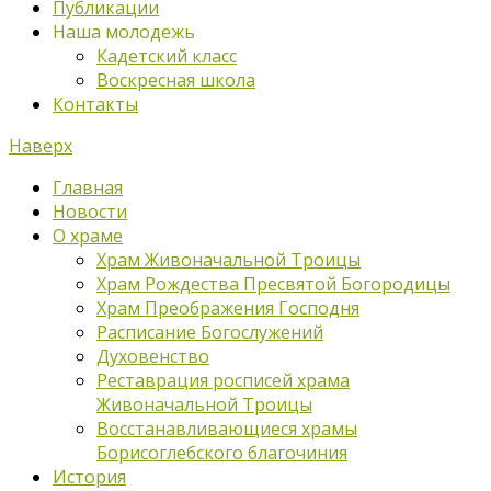
Публикации
Наша молодежь
Кадетский класс
Воскресная школа
Контакты
Наверх
Главная
Новости
О храме
Храм Живоначальной Троицы
Храм Рождества Пресвятой Богородицы
Храм Преображения Господня
Расписание Богослужений
Духовенство
Реставрация росписей храма
Живоначальной Троицы
Восстанавливающиеся храмы
Борисоглебского благочиния
История