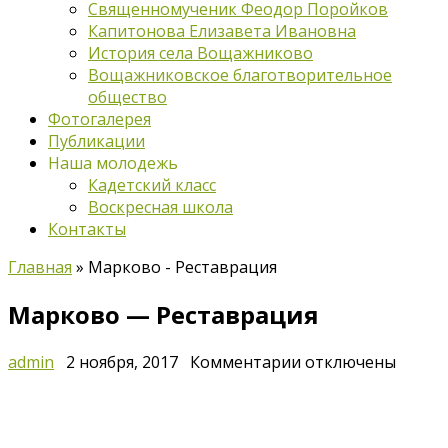
Священномученик Феодор Поройков
Капитонова Елизавета Ивановна
История села Вощажниково
Вощажниковское благотворительное
общество
Фотогалерея
Публикации
Наша молодежь
Кадетский класс
Воскресная школа
Контакты
Главная
»
Марково - Реставрация
Марково — Реставрация
к
admin
2 ноября, 2017
Комментарии
отключены
записи
Марково
—