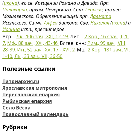
(
икона
), во св. Крещении Романа и Давида. Прп.
Поликарпа
, архим. Печерского. Свт.
Георгия
, архиеп.
Могилевского. Обретение мощей прп.
Далмата
Исетского. Сщмч.
Алфея
диакона. Свв.
Николая
(
икона
) и
Иоанна
испп., пресвитеров.
Утр. -
Лк., 106 зач., XXI, 12-19.
Лит. -
2 Кор., 167 зач., I, 1-
7.
Мф., 88 зач., XXI, 43-46.
Блгвв. кнн.:
Рим., 99 зач., VIII,
28-39.
Ин., 52 зач., XV, 17 - XVI, 2.
Мц.:
2 Кор., 181 зач., VI,
1-10.
Лк., 33 зач., VII, 36-50
.
Полезные ссылки
Патриархия.ru
Ярославская митрополия
Переславская епархия
Рыбинская епархия
Село Вёска
Православный календарь
Рубрики