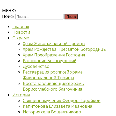
МЕНЮ
Поиск
Главная
Новости
О храме
Храм Живоначальной Троицы
Храм Рождества Пресвятой Богородицы
Храм Преображения Господня
Расписание Богослужений
Духовенство
Реставрация росписей храма
Живоначальной Троицы
Восстанавливающиеся храмы
Борисоглебского благочиния
История
Священномученик Феодор Поройков
Капитонова Елизавета Ивановна
История села Вощажниково