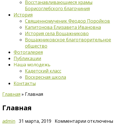
Восстанавливающиеся храмы
Борисоглебского благочиния
История
Священномученик Феодор Поройков
Капитонова Елизавета Ивановна
История села Вощажниково
Вощажниковское благотворительное
общество
Фотогалерея
Публикации
Наша молодежь
Кадетский класс
Воскресная школа
Контакты
Главная
»
Главная
Главная
к
admin
31 марта, 2019
Комментарии
отключены
записи