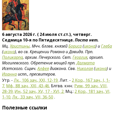
6 августа 2026 г. ( 24 июля ст.ст.), четверг.
Седмица 10-я по Пятидесятнице.
Поста нет.
Мц.
Христины
. Мчч. блгвв. князей
Бориса
(
икона
) и
Глеба
(
икона
), во св. Крещении Романа и Давида. Прп.
Поликарпа
, архим. Печерского. Свт.
Георгия
, архиеп.
Могилевского. Обретение мощей прп.
Далмата
Исетского. Сщмч.
Алфея
диакона. Свв.
Николая
(
икона
) и
Иоанна
испп., пресвитеров.
Утр. -
Лк., 106 зач., XXI, 12-19.
Лит. -
2 Кор., 167 зач., I, 1-
7.
Мф., 88 зач., XXI, 43-46.
Блгвв. кнн.:
Рим., 99 зач., VIII,
28-39.
Ин., 52 зач., XV, 17 - XVI, 2.
Мц.:
2 Кор., 181 зач., VI,
1-10.
Лк., 33 зач., VII, 36-50
.
Полезные ссылки