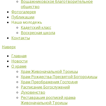
Вощажниковское благотворительное
общество
Фотогалерея
Публикации
Наша молодежь
Кадетский класс
Воскресная школа
Контакты
Наверх
Главная
Новости
О храме
Храм Живоначальной Троицы
Храм Рождества Пресвятой Богородицы
Храм Преображения Господня
Расписание Богослужений
Духовенство
Реставрация росписей храма
Живоначальной Троицы