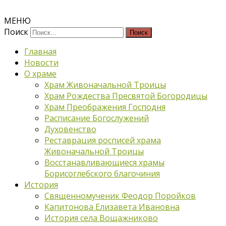
МЕНЮ
Поиск
Главная
Новости
О храме
Храм Живоначальной Троицы
Храм Рождества Пресвятой Богородицы
Храм Преображения Господня
Расписание Богослужений
Духовенство
Реставрация росписей храма
Живоначальной Троицы
Восстанавливающиеся храмы
Борисоглебского благочиния
История
Священномученик Феодор Поройков
Капитонова Елизавета Ивановна
История села Вощажниково