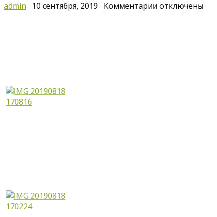
к
admin
10 сентября, 2019
Комментарии
отключены
записи
Всенощное
бдение
Преображение
2019