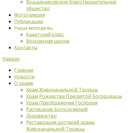
Вощажниковское благотворительное
общество
Фотогалерея
Публикации
Наша молодежь
Кадетский класс
Воскресная школа
Контакты
Наверх
Главная
Новости
О храме
Храм Живоначальной Троицы
Храм Рождества Пресвятой Богородицы
Храм Преображения Господня
Расписание Богослужений
Духовенство
Реставрация росписей храма
Живоначальной Троицы