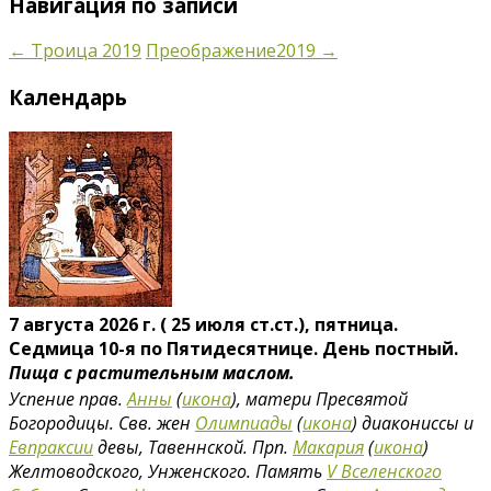
Навигация по записи
←
Троица 2019
Преображение2019
→
Календарь
7 августа 2026 г. ( 25 июля ст.ст.), пятница.
Седмица 10-я по Пятидесятнице. День постный.
Пища с растительным маслом.
Успение прав.
Анны
(
икона
), матери Пресвятой
Богородицы. Свв. жен
Олимпиады
(
икона
) диакониссы и
Евпраксии
девы, Тавеннской. Прп.
Макария
(
икона
)
Желтоводского, Унженского. Память
V Вселенского