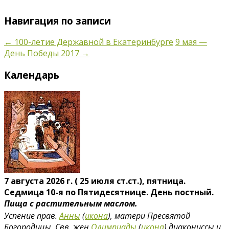
Навигация по записи
←
100-летие Державной в Екатеринбурге
9 мая —
День Победы 2017
→
Календарь
7 августа 2026 г. ( 25 июля ст.ст.), пятница.
Седмица 10-я по Пятидесятнице. День постный.
Пища с растительным маслом.
Успение прав.
Анны
(
икона
), матери Пресвятой
Богородицы. Свв. жен
Олимпиады
(
икона
) диакониссы и