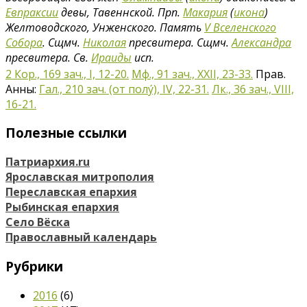
Евпраксии
девы, Тавеннской. Прп.
Макария
(
икона
)
Желтоводского, Унженского. Память
V Вселенского
Собора
. Сщмч.
Николая
пресвитера. Сщмч.
Александра
пресвитера. Св.
Ираиды
исп.
2 Кор., 169 зач., I, 12-20.
Мф., 91 зач., XXII, 23-33.
Прав.
Анны:
Гал., 210 зач. (от полу́), IV, 22-31.
Лк., 36 зач., VIII,
16-21.
Полезные ссылки
Патриархия.ru
Ярославская митрополия
Переславская епархия
Рыбинская епархия
Село Вёска
Православный календарь
Рубрики
2016
(6)