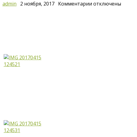
к
admin
2 ноября, 2017
Комментарии
отключены
записи
Воскресение
Христово
—
Пасха
2017