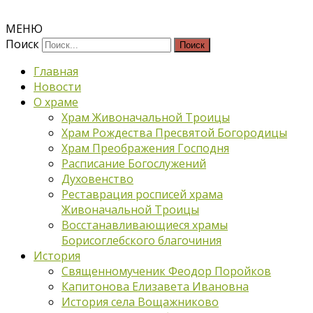
МЕНЮ
Поиск
Главная
Новости
О храме
Храм Живоначальной Троицы
Храм Рождества Пресвятой Богородицы
Храм Преображения Господня
Расписание Богослужений
Духовенство
Реставрация росписей храма
Живоначальной Троицы
Восстанавливающиеся храмы
Борисоглебского благочиния
История
Священномученик Феодор Поройков
Капитонова Елизавета Ивановна
История села Вощажниково