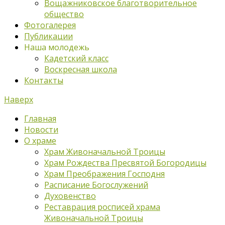
Вощажниковское благотворительное
общество
Фотогалерея
Публикации
Наша молодежь
Кадетский класс
Воскресная школа
Контакты
Наверх
Главная
Новости
О храме
Храм Живоначальной Троицы
Храм Рождества Пресвятой Богородицы
Храм Преображения Господня
Расписание Богослужений
Духовенство
Реставрация росписей храма
Живоначальной Троицы