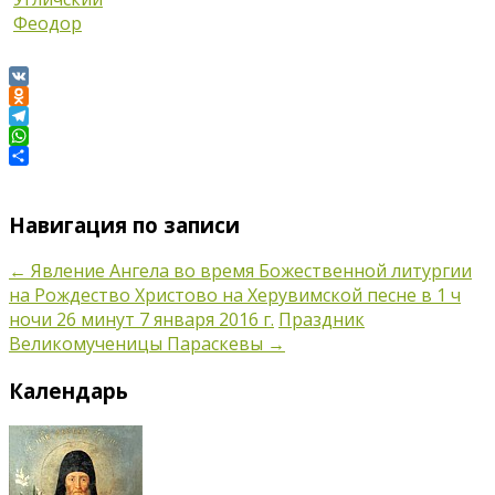
Угличский
Феодор
VK
Odnoklassniki
Telegram
WhatsApp
Отправить
Навигация по записи
←
Явление Ангела во время Божественной литургии
на Рождество Христово на Херувимской песне в 1 ч
ночи 26 минут 7 января 2016 г.
Праздник
Великомученицы Параскевы
→
Календарь