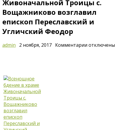
Живоначальной Троицы с.
Вощажниково возглавил
епископ Переславский и
Угличский Феодор
к
admin
2 ноября, 2017
Комментарии
отключены
записи
Всенощное
бдение
в
храме
Живоначальной
Троицы
с.
Вощажниково
возглавил
епископ
Переславский
и