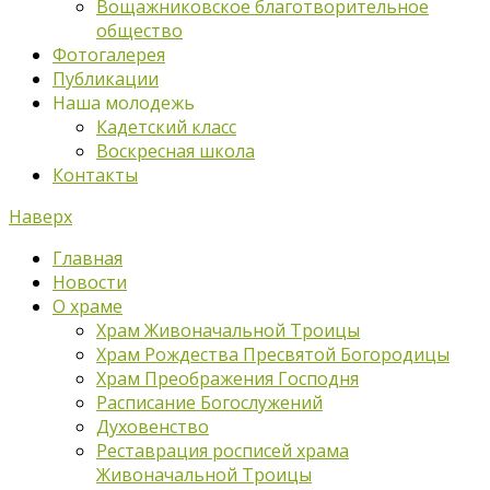
Вощажниковское благотворительное
общество
Фотогалерея
Публикации
Наша молодежь
Кадетский класс
Воскресная школа
Контакты
Наверх
Главная
Новости
О храме
Храм Живоначальной Троицы
Храм Рождества Пресвятой Богородицы
Храм Преображения Господня
Расписание Богослужений
Духовенство
Реставрация росписей храма
Живоначальной Троицы