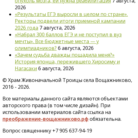
опухоль мозга, ей нужна реабилитация
7 августа,
2026
«Результаты ЕГЭ выросли в целом по стране».
Ректоры подвели итоги приемной кампании
2026 года
7 августа, 2026
«Набрал 300 баллов ЕГЭ и не поступил в вуз
мечты». Все бюджетные места — у
олимпиадников?
6 августа, 2026
«Зачем судьба дважды пощадила меня?»
История японца, пережившего Хиросиму и
Нагасаки
6 августа, 2026
©
Храм Живоначальной Троицы села Вощажниково,
2016 - 2026.
Все материалы данного сайта являются объектами
авторского права (в том числе дизайн). При
использовании материалов сайта ссылка на
преображение-вощажниково.рф
обязательна.
Вопрос священнику +7 905 637-94-19