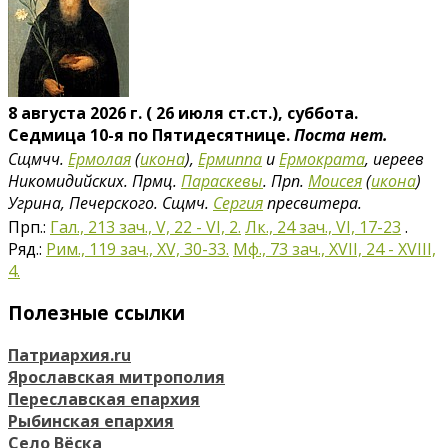
8 августа 2026 г. ( 26 июля ст.ст.), суббота.
Седмица 10-я по Пятидесятнице.
Поста нет.
Сщмчч.
Ермолая
(
икона
),
Ермиппа
и
Ермократа
, иереев
Никомидийских. Прмц.
Параскевы
. Прп.
Моисея
(
икона
)
Угрина, Печерского. Сщмч.
Сергия
пресвитера.
Прп.:
Гал., 213 зач., V, 22 - VI, 2.
Лк., 24 зач., VI, 17-23
.
Ряд.:
Рим., 119 зач., XV, 30-33.
Мф., 73 зач., XVII, 24 - XVIII,
4.
Полезные ссылки
Патриархия.ru
Ярославская митрополия
Переславская епархия
Рыбинская епархия
Село Вёска