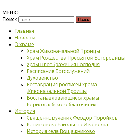
МЕНЮ
Поиск
Главная
Новости
О храме
Храм Живоначальной Троицы
Храм Рождества Пресвятой Богородицы
Храм Преображения Господня
Расписание Богослужений
Духовенство
Реставрация росписей храма
Живоначальной Троицы
Восстанавливающиеся храмы
Борисоглебского благочиния
История
Священномученик Феодор Поройков
Капитонова Елизавета Ивановна
История села Вощажниково