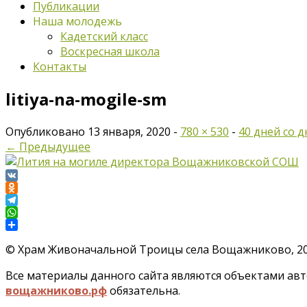
Публикации
Наша молодежь
Кадетский класс
Воскресная школа
Контакты
litiya-na-mogile-sm
Опубликовано
13 января, 2020
-
780 × 530
-
40 дней со 
← Предыдущее
VK
Odnoklassniki
Telegram
WhatsApp
Отправить
©
Храм Живоначальной Троицы села Вощажниково, 201
Все материалы данного сайта являются объектами авто
вощажниково.рф
обязательна.