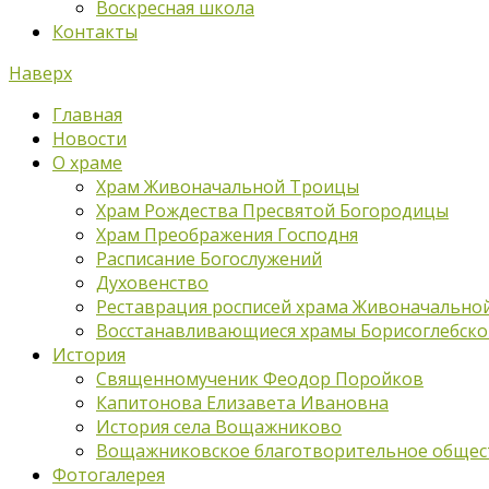
Воскресная школа
Контакты
Наверх
Главная
Новости
О храме
Храм Живоначальной Троицы
Храм Рождества Пресвятой Богородицы
Храм Преображения Господня
Расписание Богослужений
Духовенство
Реставрация росписей храма Живоначально
Восстанавливающиеся храмы Борисоглебско
История
Священномученик Феодор Поройков
Капитонова Елизавета Ивановна
История села Вощажниково
Вощажниковское благотворительное общес
Фотогалерея