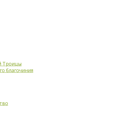
й Троицы
го благочиния
тво