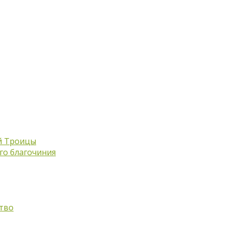
й Троицы
го благочиния
тво