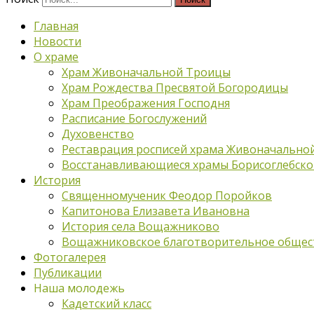
Главная
Новости
О храме
Храм Живоначальной Троицы
Храм Рождества Пресвятой Богородицы
Храм Преображения Господня
Расписание Богослужений
Духовенство
Реставрация росписей храма Живоначально
Восстанавливающиеся храмы Борисоглебско
История
Священномученик Феодор Поройков
Капитонова Елизавета Ивановна
История села Вощажниково
Вощажниковское благотворительное общес
Фотогалерея
Публикации
Наша молодежь
Кадетский класс