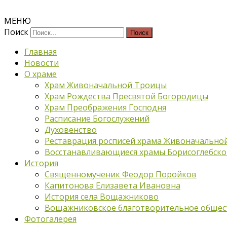
МЕНЮ
Поиск
Главная
Новости
О храме
Храм Живоначальной Троицы
Храм Рождества Пресвятой Богородицы
Храм Преображения Господня
Расписание Богослужений
Духовенство
Реставрация росписей храма Живоначально
Восстанавливающиеся храмы Борисоглебско
История
Священномученик Феодор Поройков
Капитонова Елизавета Ивановна
История села Вощажниково
Вощажниковское благотворительное общес
Фотогалерея