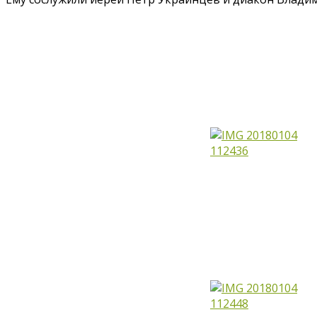
Феодора
Поройкова