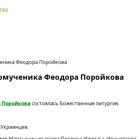
тво
ченика Феодора Поройкова
номученика Феодора Поройкова
 Поройкова
состоялась Божественная литургия.
 Украинцев.
мир Мартышин из храма Пророка Илии в с. Ивановское.
ка