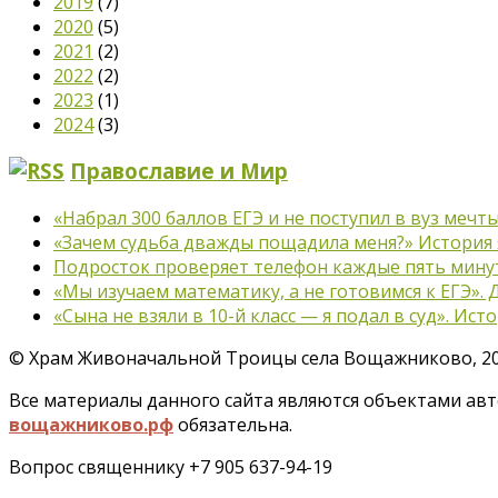
2019
(7)
2020
(5)
2021
(2)
2022
(2)
2023
(1)
2024
(3)
Православие и Мир
«Набрал 300 баллов ЕГЭ и не поступил в вуз меч
«Зачем судьба дважды пощадила меня?» История 
Подросток проверяет телефон каждые пять минут?
«Мы изучаем математику, а не готовимся к ЕГЭ».
«Сына не взяли в 10-й класс — я подал в суд». Ист
©
Храм Живоначальной Троицы села Вощажниково, 201
Все материалы данного сайта являются объектами авто
вощажниково.рф
обязательна.
Вопрос священнику +7 905 637-94-19