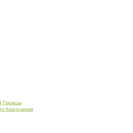
й Троицы
го благочиния