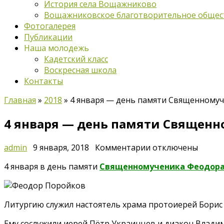
История села Вощажниково
Вощажниковское благотворительное общес
Фотогалерея
Публикации
Наша молодежь
Кадетский класс
Воскресная школа
Контакты
Главная
»
2018
»
4 января — день памяти Священному
4 января — день памяти Священ
к
admin
9 января, 2018
Комментарии
отключены
записи
4 января в день памяти
Священномученика Феодора
4
января
—
день
Литургию служил настоятель храма протоиерей Борис
памяти
Ему сослужили иерей Пётр Украинцев и диакон Влади
Священномучени