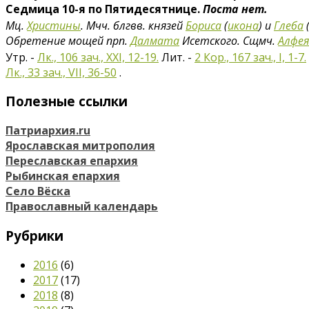
Седмица 10-я по Пятидесятнице.
Поста нет.
Мц.
Христины
. Мчч. блгвв. князей
Бориса
(
икона
) и
Глеба
Обретение мощей прп.
Далмата
Исетского. Сщмч.
Алфея
Утр. -
Лк., 106 зач., XXI, 12-19.
Лит. -
2 Кор., 167 зач., I, 1-7.
Лк., 33 зач., VII, 36-50
.
Полезные ссылки
Патриархия.ru
Ярославская митрополия
Переславская епархия
Рыбинская епархия
Село Вёска
Православный календарь
Рубрики
2016
(6)
2017
(17)
2018
(8)