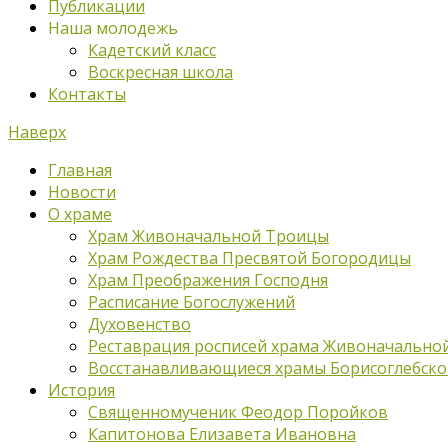
Публикации
Наша молодежь
Кадетский класс
Воскресная школа
Контакты
Наверх
Главная
Новости
О храме
Храм Живоначальной Троицы
Храм Рождества Пресвятой Богородицы
Храм Преображения Господня
Расписание Богослужений
Духовенство
Реставрация росписей храма Живоначально
Восстанавливающиеся храмы Борисоглебско
История
Священномученик Феодор Поройков
Капитонова Елизавета Ивановна