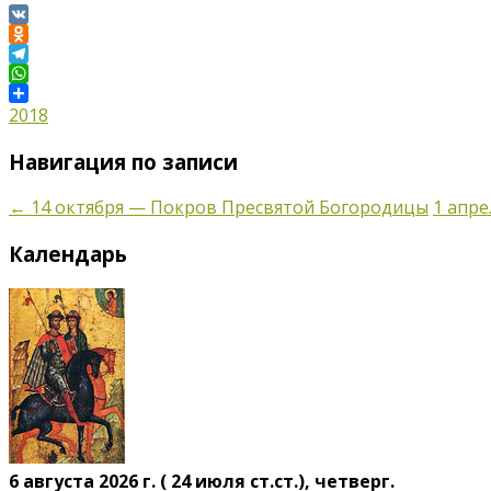
VK
Odnoklassniki
Telegram
WhatsApp
Отправить
2018
Навигация по записи
←
14 октября — Покров Пресвятой Богородицы
1 апр
Календарь
6 августа 2026 г. ( 24 июля ст.ст.), четверг.