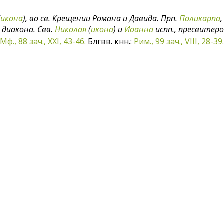
(
икона
), во св. Крещении Романа и Давида. Прп.
Поликарпа
диакона. Свв.
Николая
(
икона
) и
Иоанна
испп., пресвитеро
Мф., 88 зач., XXI, 43-46.
Блгвв. кнн.:
Рим., 99 зач., VIII, 28-39.