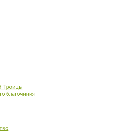
й Троицы
го благочиния
тво