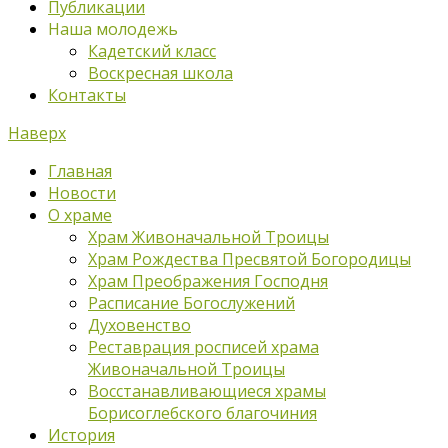
Публикации
Наша молодежь
Кадетский класс
Воскресная школа
Контакты
Наверх
Главная
Новости
О храме
Храм Живоначальной Троицы
Храм Рождества Пресвятой Богородицы
Храм Преображения Господня
Расписание Богослужений
Духовенство
Реставрация росписей храма
Живоначальной Троицы
Восстанавливающиеся храмы
Борисоглебского благочиния
История