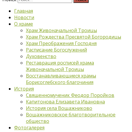
Главная
Новости
О храме
Храм Живоначальной Троицы
Храм Рождества Пресвятой Богородицы
Храм Преображения Господня
Расписание Богослужений
Духовенство
Реставрация росписей храма
Живоначальной Троицы
Восстанавливающиеся храмы
Борисоглебского благочиния
История
Священномученик Феодор Поройков
Капитонова Елизавета Ивановна
История села Вощажниково
Вощажниковское благотворительное
общество
Фотогалерея