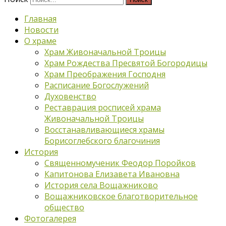
Главная
Новости
О храме
Храм Живоначальной Троицы
Храм Рождества Пресвятой Богородицы
Храм Преображения Господня
Расписание Богослужений
Духовенство
Реставрация росписей храма
Живоначальной Троицы
Восстанавливающиеся храмы
Борисоглебского благочиния
История
Священномученик Феодор Поройков
Капитонова Елизавета Ивановна
История села Вощажниково
Вощажниковское благотворительное
общество
Фотогалерея