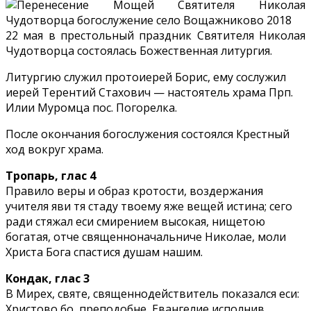
22
мая
22 мая в престольный праздник Святителя Николая
—
Чудотворца состоялась Божественная литургия.
Перенесение
мощей
Литургию служил протоиерей Борис, ему сослужил
Святителя
иерей Терентий Стахович — настоятель храма Прп.
Николая
Илии Муромца пос. Погорелка.
Чудотворца
После окончания богослужения состоялся Крестный
ход вокруг храма.
Тропарь, глас 4
Правило веры и образ кротости, воздержания
учителя яви тя стаду твоему яже вещей истина; сего
ради стяжал еси смирением высокая, нищетою
богатая, отче священноначальниче Николае, моли
Христа Бога спастися душам нашим.
Кондак, глас 3
В Мирех, святе, священнодействитель показался еси:
Христово бо, преподобне, Евангелие исполнив,