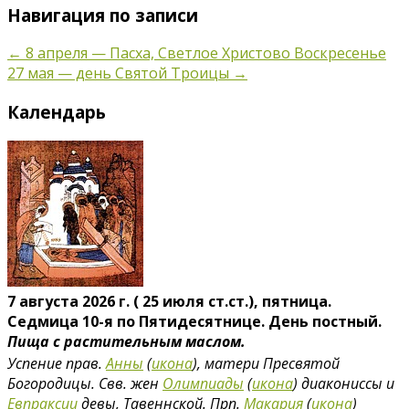
Навигация по записи
←
8 апреля — Пасха, Светлое Христово Воскресенье
27 мая — день Святой Троицы
→
Календарь
7 августа 2026 г. ( 25 июля ст.ст.), пятница.
Седмица 10-я по Пятидесятнице. День постный.
Пища с растительным маслом.
Успение прав.
Анны
(
икона
), матери Пресвятой
Богородицы. Свв. жен
Олимпиады
(
икона
) диакониссы и
Евпраксии
девы, Тавеннской. Прп.
Макария
(
икона
)