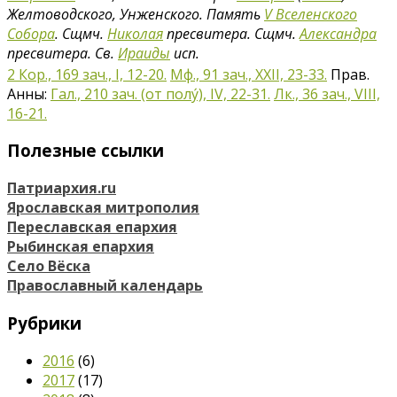
Желтоводского, Унженского. Память
V Вселенского
Собора
. Сщмч.
Николая
пресвитера. Сщмч.
Александра
пресвитера. Св.
Ираиды
исп.
2 Кор., 169 зач., I, 12-20.
Мф., 91 зач., XXII, 23-33.
Прав.
Анны:
Гал., 210 зач. (от полу́), IV, 22-31.
Лк., 36 зач., VIII,
16-21.
Полезные ссылки
Патриархия.ru
Ярославская митрополия
Переславская епархия
Рыбинская епархия
Село Вёска
Православный календарь
Рубрики
2016
(6)
2017
(17)