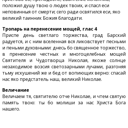
положил душу твою о людех твоих, и спасл еси
неповинныя от смерти; сего ради освятился еси, яко
великий таинник Божия благодати.
Тропарь на перенесение мощей, глас 4
Приспе день светлаго торжества, град Барский
радуется, и с ним вселенная вся ликовствует песньми
и пеньми духовными: днесь бо священное торжество,
в пренесение честных и многоцелебных мощей
Святителя и Чудотворца Николая, якоже солнце
незаходимое возсия светозарными лучами, разгоняя
тьму искушений же и бед от вопиющих верно: спасай
нас яко предстатель наш, великий Николае.
Величание
Величаем тя, святителю отче Николае, и чтем святую
память твою: ты бо молиши за нас Христа Бога
нашего.