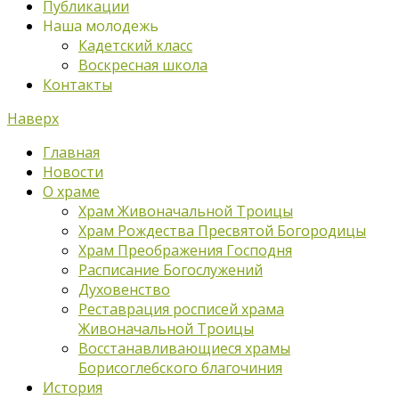
Публикации
Наша молодежь
Кадетский класс
Воскресная школа
Контакты
Наверх
Главная
Новости
О храме
Храм Живоначальной Троицы
Храм Рождества Пресвятой Богородицы
Храм Преображения Господня
Расписание Богослужений
Духовенство
Реставрация росписей храма
Живоначальной Троицы
Восстанавливающиеся храмы
Борисоглебского благочиния
История