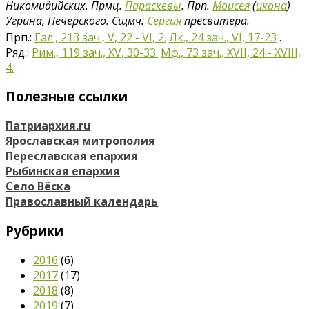
Никомидийских. Прмц.
Параскевы
. Прп.
Моисея
(
икона
)
Угрина, Печерского. Сщмч.
Сергия
пресвитера.
Прп.:
Гал., 213 зач., V, 22 - VI, 2.
Лк., 24 зач., VI, 17-23
.
Ряд.:
Рим., 119 зач., XV, 30-33.
Мф., 73 зач., XVII, 24 - XVIII,
4.
Полезные ссылки
Патриархия.ru
Ярославская митрополия
Переславская епархия
Рыбинская епархия
Село Вёска
Православный календарь
Рубрики
2016
(6)
2017
(17)
2018
(8)
2019
(7)