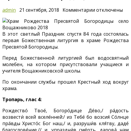
к
admin
21 сентября, 2018
Комментарии
отключены
записи
21
сентября
В этот светлый Праздник спустя 84 года состоялась
—
первая Божественная литургия в храме Рождества
Рождество
Пресвятой Богородицы.
Пресвятой
Богородицы
Перед Божественной литургией был водосвятный
молебен, на котором присутствовали учащиеся и
учителя Вощажниковской школы.
По окончании службы прошел Крестный ход вокруг
храма.
Тропарь, глас 4:
Рождество́ Твое́, Богоро́дице Де́во,/ ра́дость
возвести́ всей вселе́нней:/ из Тебе́ бо возсия́ Со́лнце
пра́вды Христо́с Бог наш,/ и, разруши́в кля́тву, даде́
благослове́ние,// и, упраздни́в сме́рть, дарова́ нам