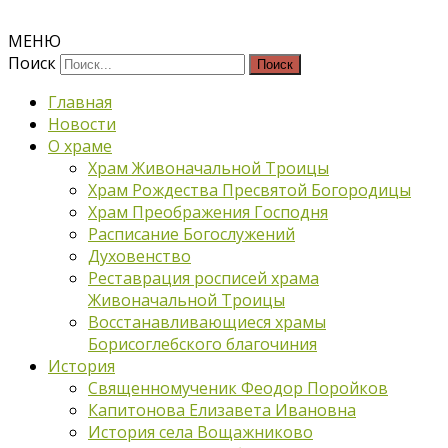
МЕНЮ
Поиск
Главная
Новости
О храме
Храм Живоначальной Троицы
Храм Рождества Пресвятой Богородицы
Храм Преображения Господня
Расписание Богослужений
Духовенство
Реставрация росписей храма
Живоначальной Троицы
Восстанавливающиеся храмы
Борисоглебского благочиния
История
Священномученик Феодор Поройков
Капитонова Елизавета Ивановна
История села Вощажниково