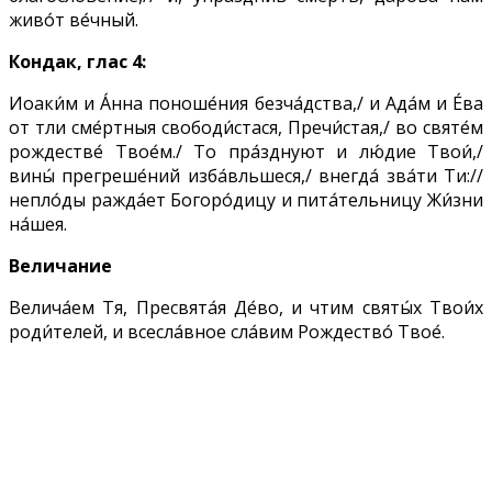
живо́т ве́чный.
Кондак, глас 4:
Иоаки́м и А́нна поноше́ния безча́дства,/ и Ада́м и Е́ва
от тли сме́ртныя свободи́стася, Пречи́стая,/ во святе́м
рождестве́ Твое́м./ То пра́зднуют и лю́дие Твои́,/
вины́ прегреше́ний изба́вльшеся,/ внегда́ зва́ти Ти://
непло́ды ражда́ет Богоро́дицу и пита́тельницу Жи́зни
на́шея.
Величание
Велича́ем Тя, Пресвята́я Де́во, и чтим святы́х Твои́х
роди́телей, и всесла́вное сла́вим Рождество́ Твое́.