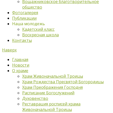
Вощажниковское благотворительное
общество
Фотогалерея
Публикации
Наша молодежь
Кадетский класс
Воскресная школа
Контакты
Наверх
Главная
Новости
О храме
Храм Живоначальной Троицы
Храм Рождества Пресвятой Богородицы
Храм Преображения Господня
Расписание Богослужений
Духовенство
Реставрация росписей храма
Живоначальной Троицы