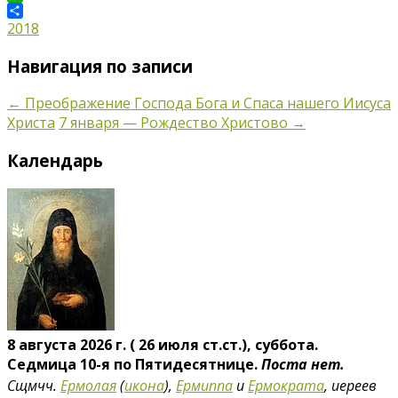
WhatsApp
Отправить
2018
Навигация по записи
←
Преображение Господа Бога и Спаса нашего Иисуса
Христа
7 января — Рождество Христово
→
Календарь
8 августа 2026 г. ( 26 июля ст.ст.), суббота.
Седмица 10-я по Пятидесятнице.
Поста нет.
Сщмчч.
Ермолая
(
икона
),
Ермиппа
и
Ермократа
, иереев