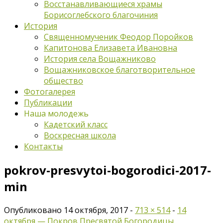
Восстанавливающиеся храмы
Борисоглебского благочиния
История
Священномученик Феодор Поройков
Капитонова Елизавета Ивановна
История села Вощажниково
Вощажниковское благотворительное
общество
Фотогалерея
Публикации
Наша молодежь
Кадетский класс
Воскресная школа
Контакты
pokrov-presvytoi-bogorodici-2017-
min
Опубликовано
14 октября, 2017
-
713 × 514
-
14
октября — Покров Пресвятой Богородицы
.