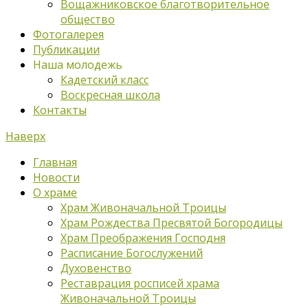
Вощажниковское благотворительное
общество
Фотогалерея
Публикации
Наша молодежь
Кадетский класс
Воскресная школа
Контакты
Наверх
Главная
Новости
О храме
Храм Живоначальной Троицы
Храм Рождества Пресвятой Богородицы
Храм Преображения Господня
Расписание Богослужений
Духовенство
Реставрация росписей храма
Живоначальной Троицы