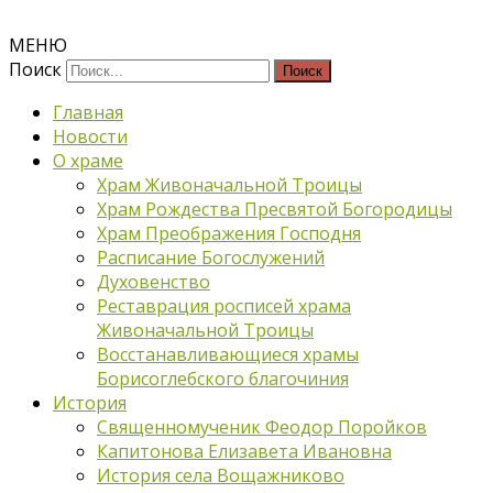
МЕНЮ
Поиск
Главная
Новости
О храме
Храм Живоначальной Троицы
Храм Рождества Пресвятой Богородицы
Храм Преображения Господня
Расписание Богослужений
Духовенство
Реставрация росписей храма
Живоначальной Троицы
Восстанавливающиеся храмы
Борисоглебского благочиния
История
Священномученик Феодор Поройков
Капитонова Елизавета Ивановна
История села Вощажниково