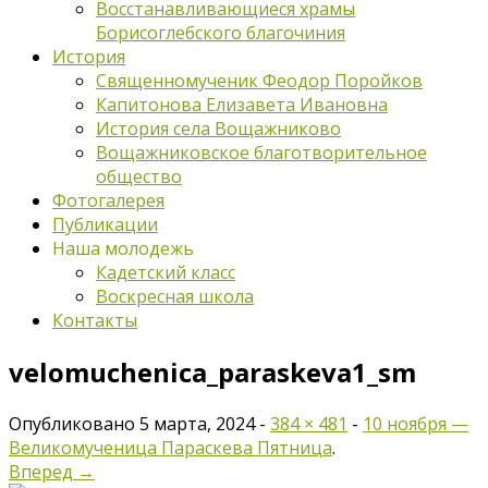
Восстанавливающиеся храмы
Борисоглебского благочиния
История
Священномученик Феодор Поройков
Капитонова Елизавета Ивановна
История села Вощажниково
Вощажниковское благотворительное
общество
Фотогалерея
Публикации
Наша молодежь
Кадетский класс
Воскресная школа
Контакты
velomuchenica_paraskeva1_sm
Опубликовано
5 марта, 2024
-
384 × 481
-
10 ноября —
Великомученица Параскева Пятница
.
Вперед →