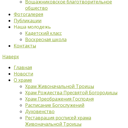
Вощажниковское благотворительное
общество
Фотогалерея
Публикации
Наша молодежь
Кадетский класс
Воскресная школа
Контакты
Наверх
Главная
Новости
О храме
Храм Живоначальной Троицы
Храм Рождества Пресвятой Богородицы
Храм Преображения Господня
Расписание Богослужений
Духовенство
Реставрация росписей храма
Живоначальной Троицы