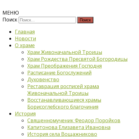
МЕНЮ
Поиск
Главная
Новости
О храме
Храм Живоначальной Троицы
Храм Рождества Пресвятой Богородицы
Храм Преображения Господня
Расписание Богослужений
Духовенство
Реставрация росписей храма
Живоначальной Троицы
Восстанавливающиеся храмы
Борисоглебского благочиния
История
Священномученик Феодор Поройков
Капитонова Елизавета Ивановна
История села Вощажниково