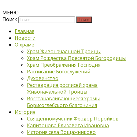
МЕНЮ
Поиск
Главная
Новости
О храме
Храм Живоначальной Троицы
Храм Рождества Пресвятой Богородицы
Храм Преображения Господня
Расписание Богослужений
Духовенство
Реставрация росписей храма
Живоначальной Троицы
Восстанавливающиеся храмы
Борисоглебского благочиния
История
Священномученик Феодор Поройков
Капитонова Елизавета Ивановна
История села Вощажниково