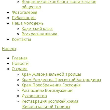
Вощажниковское благотворительное
общество
Фотогалерея
Публикации
Наша молодежь
Кадетский класс
Воскресная школа
Контакты
Наверх
Главная
Новости
О храме
Храм Живоначальной Троицы
Храм Рождества Пресвятой Богородицы
Храм Преображения Господня
Расписание Богослужений
Духовенство
Реставрация росписей храма
Живоначальной Троицы