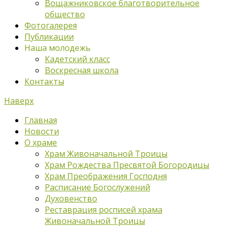
Вощажниковское благотворительное
общество
Фотогалерея
Публикации
Наша молодежь
Кадетский класс
Воскресная школа
Контакты
Наверх
Главная
Новости
О храме
Храм Живоначальной Троицы
Храм Рождества Пресвятой Богородицы
Храм Преображения Господня
Расписание Богослужений
Духовенство
Реставрация росписей храма
Живоначальной Троицы