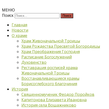
МЕНЮ
Поиск
Главная
Новости
О храме
Храм Живоначальной Троицы
Храм Рождества Пресвятой Богородицы
Храм Преображения Господня
Расписание Богослужений
Духовенство
Реставрация росписей храма
Живоначальной Троицы
Восстанавливающиеся храмы
Борисоглебского благочиния
История
Священномученик Феодор Поройков
Капитонова Елизавета Ивановна
История села Вощажниково