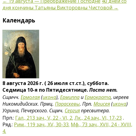
←
19 августа — Преображение Господне
40 дней со
дня кончины Татьяны Викторовны Чистовой
→
Календарь
8 августа 2026 г. ( 26 июля ст.ст.), суббота.
Седмица 10-я по Пятидесятнице.
Поста нет.
Сщмчч.
Ермолая
(
икона
),
Ермиппа
и
Ермократа
, иереев
Никомидийских. Прмц.
Параскевы
. Прп.
Моисея
(
икона
)
Угрина, Печерского. Сщмч.
Сергия
пресвитера.
Прп.:
Гал., 213 зач., V, 22 - VI, 2.
Лк., 24 зач., VI, 17-23
.
Ряд.:
Рим., 119 зач., XV, 30-33.
Мф., 73 зач., XVII, 24 - XVIII,
4.