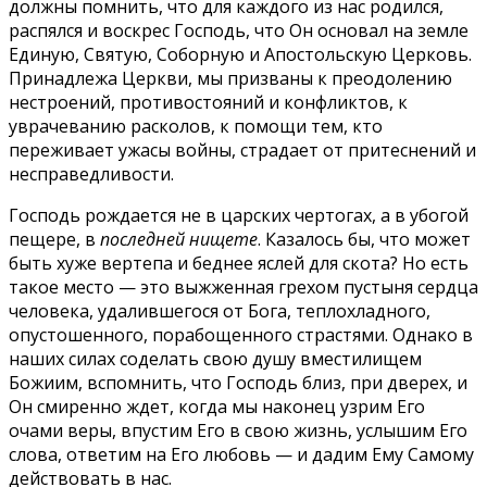
должны помнить, что для каждого из нас родился,
распялся и воскрес Господь, что Он основал на земле
Единую, Святую, Соборную и Апостольскую Церковь.
Принадлежа Церкви, мы призваны к преодолению
нестроений, противостояний и конфликтов, к
уврачеванию расколов, к помощи тем, кто
переживает ужасы войны, страдает от притеснений и
несправедливости.
Господь рождается не в царских чертогах, а в убогой
пещере, в
последней нищете
. Казалось бы, что может
быть хуже вертепа и беднее яслей для скота? Но есть
такое место — это выжженная грехом пустыня сердца
человека, удалившегося от Бога, теплохладного,
опустошенного, порабощенного страстями. Однако в
наших силах соделать свою душу вместилищем
Божиим, вспомнить, что Господь близ, при дверех, и
Он смиренно ждет, когда мы наконец узрим Его
очами веры, впустим Его в свою жизнь, услышим Его
слова, ответим на Его любовь — и дадим Ему Самому
действовать в нас.