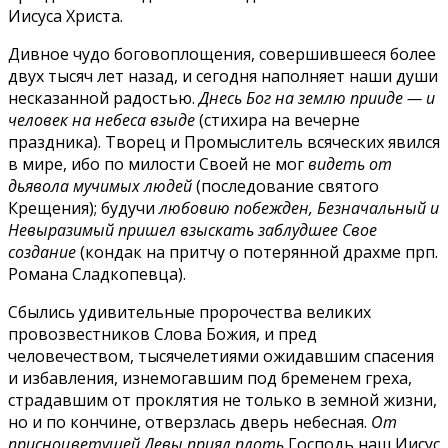
Иисуса Христа.
Дивное чудо боговоплощения, совершившееся более
двух тысяч лет назад, и сегодня наполняет наши души
несказанной радостью.
Днесь Бог на землю прииде — и
человек на небеса взыде
(стихира на вечерне
праздника). Творец и Промыслитель всяческих явился
в мире, ибо по милости Своей не мог
видеть от
дьявола мучимых людей
(последование святого
Крещения); будучи
любовию побежден, Безначальный и
Невыразимый пришел взыскать заблудшее Свое
создание
(кондак на притчу о потерянной драхме прп.
Романа Сладкопевца).
Сбылись удивительные пророчества великих
провозвестников Слова Божия, и пред
человечеством, тысячелетиями ожидавшим спасения
и избавления, изнемогавшим под бременем греха,
страдавшим от проклятия не только в земной жизни,
но и по кончине, отверзлась дверь небесная.
От
присноцветущей Девы приял плоть
Господь наш Иисус