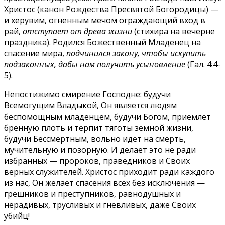
Христос (канон Рождества Пресвятой Богородицы) —
и херувим, огненным мечом ограждающий вход в
рай,
отступает от древа жизни
(стихира на вечерне
праздника). Родился Божественный Младенец на
спасение мира,
подчинился закону, чтобы искупить
подзаконных, дабы нам получить усыновление
(Гал. 4:4-
5).
Непостижимо смирение Господне: будучи
Всемогущим Владыкой, Он является людям
беспомощным младенцем, будучи Богом, приемлет
бренную плоть и терпит тяготы земной жизни,
будучи Бессмертным, вольно идет на смерть,
мучительную и позорную. И делает это не ради
избранных — пророков, праведников и Своих
верных служителей. Христос приходит ради каждого
из нас, Он желает спасения всех без исключения —
грешников и преступников, равнодушных и
нерадивых, трусливых и гневливых, даже Своих
убийц!