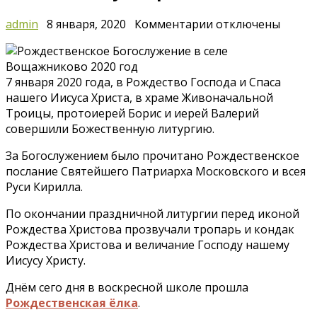
к
admin
8 января, 2020
Комментарии
отключены
записи
Рождество
Господа
7 января 2020 года, в Рождество Господа и Спаса
Бога
нашего Иисуса Христа, в храме Живоначальной
и
Троицы, протоиерей Борис и иерей Валерий
Спаса
совершили Божественную литургию.
нашего
Иисуса
За Богослужением было прочитано Рождественское
Христа
послание Святейшего Патриарха Московского и всея
Руси Кирилла.
По окончании праздничной литургии перед иконой
Рождества Христова прозвучали тропарь и кондак
Рождества Христова и величание Господу нашему
Иисусу Христу.
Днём сего дня в воскресной школе прошла
Рождественская ёлка
.