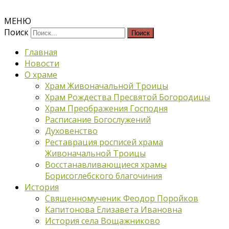
МЕНЮ
Поиск
Главная
Новости
О храме
Храм Живоначальной Троицы
Храм Рождества Пресвятой Богородицы
Храм Преображения Господня
Расписание Богослужений
Духовенство
Реставрация росписей храма
Живоначальной Троицы
Восстанавливающиеся храмы
Борисоглебского благочиния
История
Священномученик Феодор Поройков
Капитонова Елизавета Ивановна
История села Вощажниково