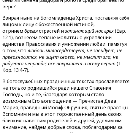
вере?
Взирая ныне на Богомладенца Христа, поставляя себя
лицом к лицу с божественной истиной,
отринем
бремя
страстей и
запинающий нас грех
(Евр.
12:1), вознесем теплые молитвы о укреплении
единства Православия и умножении любви, памятуя
о том, что
любовь милосердствует, не завидует, не
превозносится, не ищет своего, не мыслит зла, не
радуется неправде; все покрывает и всему верит
(1
Кор. 13:4-7).
В богослужебных праздничных текстах прославляется
не только родившийся ради нашего Спасения
Господь, но и те, благодаря которым стало
возможным Его воплощение — Пречистая Дева
Мария, праведный Иосиф Обручник, святые праотцы.
Вспомним и мы в этот торжественный день своих
близких: навестим родителей и друзей, уделим им
внимание, найдем добрые слова, поблагодарим за