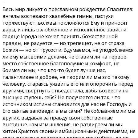
Весь мир ликует о преславном рождестве Спасителя:
ангелы воспевают хвалебные гимны, пастухи
торжествуют, волхвы поклоняются Ему и приносят
дары, и лишь озлобленное и исполненное зависти
сердце Ирода не хочет принять божественной
правды, не радуется — но трепещет, не от страха
Божия — но от трусости. Вдумаемся, не уподобляемся
ли ему мы своими делами, не ставим ли на первое
место собственное благополучие и комфорт, не
боимся ли мы, что кто-то будет лучше нас,
талантливее и добрее, не творим ли мы зло такому
человеку, стараясь уязвить его или опорочить перед
другими, свергнуть с пьедестала, дабы возвести на
высшую ступень себя? Не получается ли так, что
источником истины становится для нас не Господь и
Его святые заповеди, а мы сами? Не соблазняем ли мы
других, выдавая за правду свои собственные
выгодные нам измышления, не раздираем ли мы
хитон Христов своими амбициозными действиями, не
сеем ли семена раздора и ропота среди братьев по