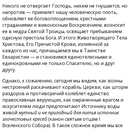
Никого не отвергает Господь, никем не гнушается, но
напротив — приемлет нашу человеческую плоть,
обновляет ее боговоплощением, крестными
страданиями и живоносным Воскресением, возносит
ее в недра Святой Троицы, освящает пребыванием
одесную престола Бога. И этого Животворящего Тела
Христова, Его Пречистой Крови, излиянной за
каждого из нас, причащаемся мы в Таинстве
Евхаристии — и становимся единотелесными и
единокровными не только Спасителю, но и друг
другу.
Однако, к сожалению, сегодня мы видим, как волны
нестроений раскачивают корабль Церкви, как шторм
раздоров и противоречий колеблет единство
православных верующих, как омраченные врагом и
искусителем люди предпочитают Источнику воды
живой
мутный и не пригодный для питья источник
злочестивых ересей
(канон святым отцам I
Вселенского Собора). В такое сложное время мы все