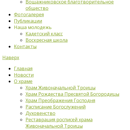
Вощажниковское благотворительное
общество
Фотогалерея
Публикации
Наша молодежь
Кадетский класс
Воскресная школа
Контакты
Наверх
Главная
Новости
О храме
Храм Живоначальной Троицы
Храм Рождества Пресвятой Богородицы
Храм Преображения Господня
Расписание Богослужений
Духовенство
Реставрация росписей храма
Живоначальной Троицы