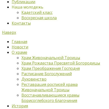
Публикации
Наша молодежь
Кадетский класс
Воскресная школа
Контакты
Наверх
Главная
Новости
О храме
Храм Живоначальной Троицы
Храм Рождества Пресвятой Богородицы
Храм Преображения Господня
Расписание Богослужений
Духовенство
Реставрация росписей храма
Живоначальной Троицы
Восстанавливающиеся храмы
Борисоглебского благочиния
История