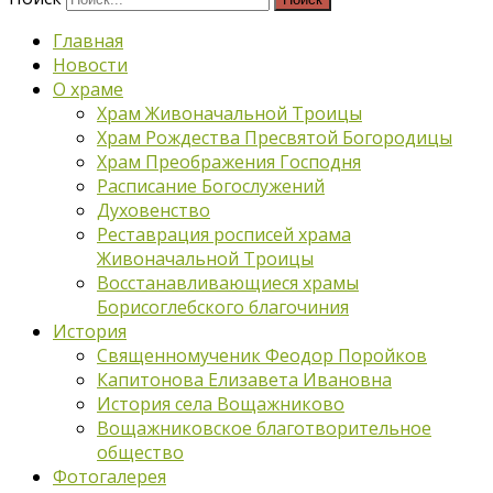
Главная
Новости
О храме
Храм Живоначальной Троицы
Храм Рождества Пресвятой Богородицы
Храм Преображения Господня
Расписание Богослужений
Духовенство
Реставрация росписей храма
Живоначальной Троицы
Восстанавливающиеся храмы
Борисоглебского благочиния
История
Священномученик Феодор Поройков
Капитонова Елизавета Ивановна
История села Вощажниково
Вощажниковское благотворительное
общество
Фотогалерея