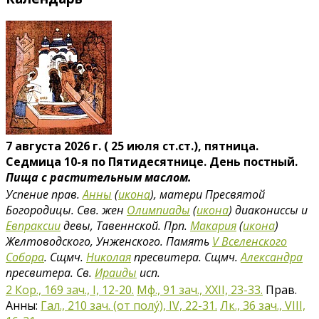
7 августа 2026 г. ( 25 июля ст.ст.), пятница.
Седмица 10-я по Пятидесятнице. День постный.
Пища с растительным маслом.
Успение прав.
Анны
(
икона
), матери Пресвятой
Богородицы. Свв. жен
Олимпиады
(
икона
) диакониссы и
Евпраксии
девы, Тавеннской. Прп.
Макария
(
икона
)
Желтоводского, Унженского. Память
V Вселенского
Собора
. Сщмч.
Николая
пресвитера. Сщмч.
Александра
пресвитера. Св.
Ираиды
исп.
2 Кор., 169 зач., I, 12-20.
Мф., 91 зач., XXII, 23-33.
Прав.
Анны:
Гал., 210 зач. (от полу́), IV, 22-31.
Лк., 36 зач., VIII,