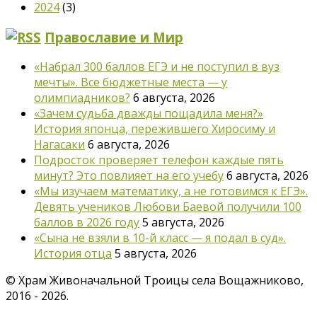
2024
(3)
Православие и Мир
«Набрал 300 баллов ЕГЭ и не поступил в вуз
мечты». Все бюджетные места — у
олимпиадников?
6 августа, 2026
«Зачем судьба дважды пощадила меня?»
История японца, пережившего Хиросиму и
Нагасаки
6 августа, 2026
Подросток проверяет телефон каждые пять
минут? Это повлияет на его учебу
6 августа, 2026
«Мы изучаем математику, а не готовимся к ЕГЭ».
Девять учеников Любови Баевой получили 100
баллов в 2026 году
5 августа, 2026
«Сына не взяли в 10-й класс — я подал в суд».
История отца
5 августа, 2026
©
Храм Живоначальной Троицы села Вощажниково,
2016 - 2026.