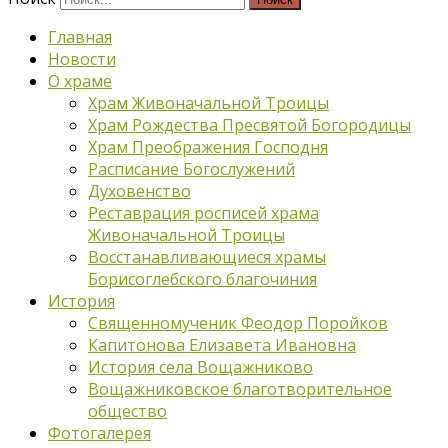
Главная
Новости
О храме
Храм Живоначальной Троицы
Храм Рождества Пресвятой Богородицы
Храм Преображения Господня
Расписание Богослужений
Духовенство
Реставрация росписей храма
Живоначальной Троицы
Восстанавливающиеся храмы
Борисоглебского благочиния
История
Священномученик Феодор Поройков
Капитонова Елизавета Ивановна
История села Вощажниково
Вощажниковское благотворительное
общество
Фотогалерея