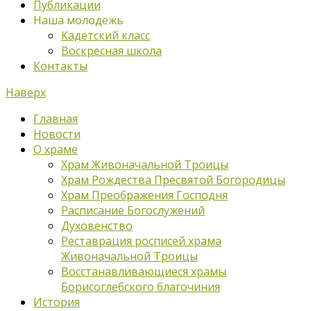
Публикации
Наша молодежь
Кадетский класс
Воскресная школа
Контакты
Наверх
Главная
Новости
О храме
Храм Живоначальной Троицы
Храм Рождества Пресвятой Богородицы
Храм Преображения Господня
Расписание Богослужений
Духовенство
Реставрация росписей храма
Живоначальной Троицы
Восстанавливающиеся храмы
Борисоглебского благочиния
История