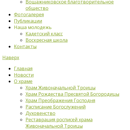
Вощажниковское благотворительное
общество
Фотогалерея
Публикации
Наша молодежь
Кадетский класс
Воскресная школа
Контакты
Наверх
Главная
Новости
О храме
Храм Живоначальной Троицы
Храм Рождества Пресвятой Богородицы
Храм Преображения Господня
Расписание Богослужений
Духовенство
Реставрация росписей храма
Живоначальной Троицы