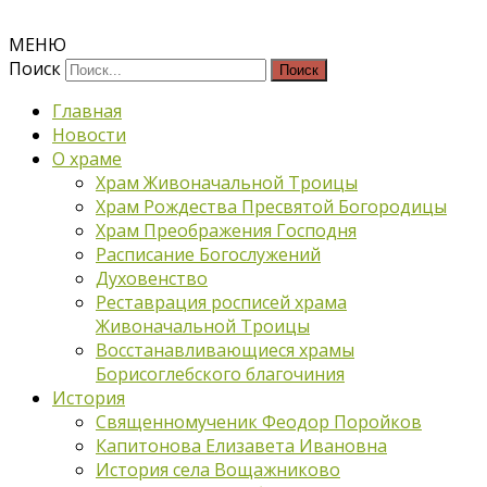
МЕНЮ
Поиск
Главная
Новости
О храме
Храм Живоначальной Троицы
Храм Рождества Пресвятой Богородицы
Храм Преображения Господня
Расписание Богослужений
Духовенство
Реставрация росписей храма
Живоначальной Троицы
Восстанавливающиеся храмы
Борисоглебского благочиния
История
Священномученик Феодор Поройков
Капитонова Елизавета Ивановна
История села Вощажниково