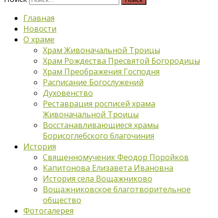
Главная
Новости
О храме
Храм Живоначальной Троицы
Храм Рождества Пресвятой Богородицы
Храм Преображения Господня
Расписание Богослужений
Духовенство
Реставрация росписей храма
Живоначальной Троицы
Восстанавливающиеся храмы
Борисоглебского благочиния
История
Священномученик Феодор Поройков
Капитонова Елизавета Ивановна
История села Вощажниково
Вощажниковское благотворительное
общество
Фотогалерея