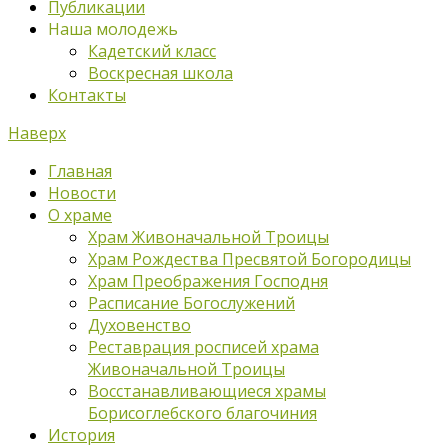
Публикации
Наша молодежь
Кадетский класс
Воскресная школа
Контакты
Наверх
Главная
Новости
О храме
Храм Живоначальной Троицы
Храм Рождества Пресвятой Богородицы
Храм Преображения Господня
Расписание Богослужений
Духовенство
Реставрация росписей храма
Живоначальной Троицы
Восстанавливающиеся храмы
Борисоглебского благочиния
История