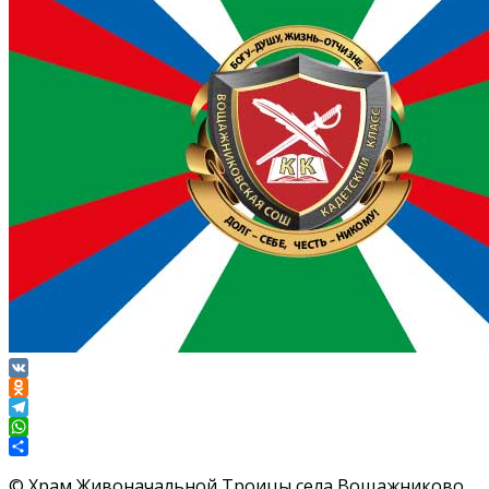
VK
Odnoklassniki
Telegram
WhatsApp
Отправить
©
Храм Живоначальной Троицы села Вощажниково,