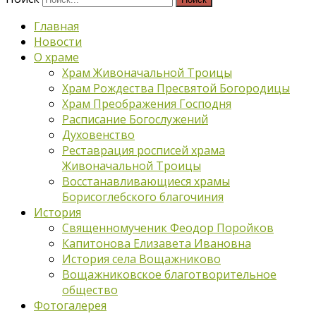
Главная
Новости
О храме
Храм Живоначальной Троицы
Храм Рождества Пресвятой Богородицы
Храм Преображения Господня
Расписание Богослужений
Духовенство
Реставрация росписей храма
Живоначальной Троицы
Восстанавливающиеся храмы
Борисоглебского благочиния
История
Священномученик Феодор Поройков
Капитонова Елизавета Ивановна
История села Вощажниково
Вощажниковское благотворительное
общество
Фотогалерея