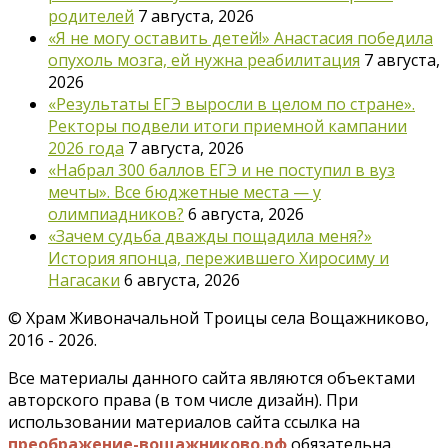
родителей
7 августа, 2026
«Я не могу оставить детей!» Анастасия победила
опухоль мозга, ей нужна реабилитация
7 августа,
2026
«Результаты ЕГЭ выросли в целом по стране».
Ректоры подвели итоги приемной кампании
2026 года
7 августа, 2026
«Набрал 300 баллов ЕГЭ и не поступил в вуз
мечты». Все бюджетные места — у
олимпиадников?
6 августа, 2026
«Зачем судьба дважды пощадила меня?»
История японца, пережившего Хиросиму и
Нагасаки
6 августа, 2026
©
Храм Живоначальной Троицы села Вощажниково,
2016 - 2026.
Все материалы данного сайта являются объектами
авторского права (в том числе дизайн). При
использовании материалов сайта ссылка на
преображение-вощажниково.рф
обязательна.