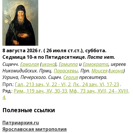
8 августа 2026 г. ( 26 июля ст.ст.), суббота.
Седмица 10-я по Пятидесятнице.
Поста нет.
Сщмчч.
Ермолая
(
икона
),
Ермиппа
и
Ермократа
, иереев
Никомидийских. Прмц.
Параскевы
. Прп.
Моисея
(
икона
)
Угрина, Печерского. Сщмч.
Сергия
пресвитера.
Прп.:
Гал., 213 зач., V, 22 - VI, 2.
Лк., 24 зач., VI, 17-23
.
Ряд.:
Рим., 119 зач., XV, 30-33.
Мф., 73 зач., XVII, 24 - XVIII,
4.
Полезные ссылки
Патриархия.ru
Ярославская митрополия