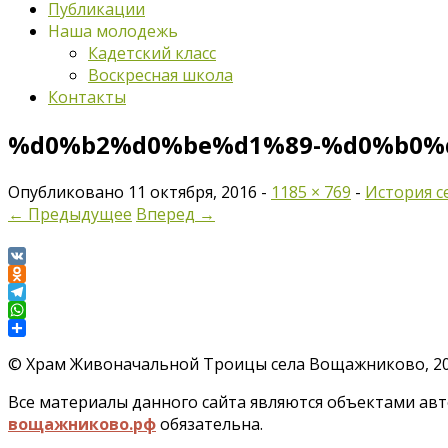
Публикации
Наша молодежь
Кадетский класс
Воскресная школа
Контакты
%d0%b2%d0%be%d1%89-%d0%b0%
Опубликовано
11 октября, 2016
-
1185 × 769
-
История 
← Предыдущее
Вперед →
VK
Odnoklassniki
Telegram
WhatsApp
Отправить
©
Храм Живоначальной Троицы села Вощажниково, 201
Все материалы данного сайта являются объектами авто
вощажниково.рф
обязательна.