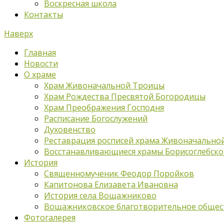
Воскресная школа
Контакты
Наверх
Главная
Новости
О храме
Храм Живоначальной Троицы
Храм Рождества Пресвятой Богородицы
Храм Преображения Господня
Расписание Богослужений
Духовенство
Реставрация росписей храма Живоначально
Восстанавливающиеся храмы Борисоглебско
История
Священномученик Феодор Поройков
Капитонова Елизавета Ивановна
История села Вощажниково
Вощажниковское благотворительное общес
Фотогалерея