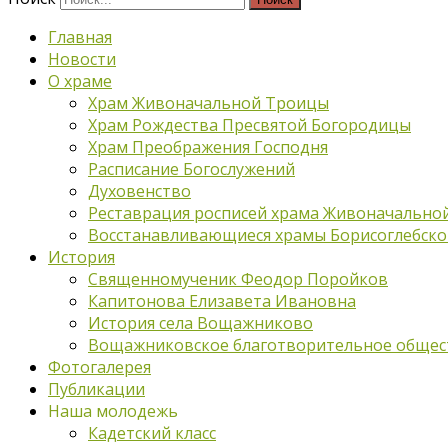
Главная
Новости
О храме
Храм Живоначальной Троицы
Храм Рождества Пресвятой Богородицы
Храм Преображения Господня
Расписание Богослужений
Духовенство
Реставрация росписей храма Живоначально
Восстанавливающиеся храмы Борисоглебско
История
Священномученик Феодор Поройков
Капитонова Елизавета Ивановна
История села Вощажниково
Вощажниковское благотворительное общес
Фотогалерея
Публикации
Наша молодежь
Кадетский класс