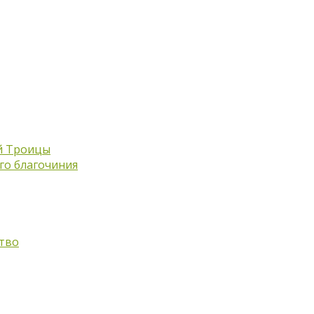
й Троицы
го благочиния
тво