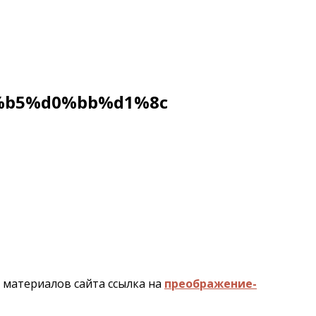
%b5%d0%bb%d1%8c
и материалов сайта ссылка на
преображение-