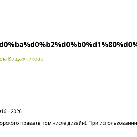
d0%ba%d0%b2%d0%b0%d1%80%d0
села Вощажниково
.
6 - 2026.
рского права (в том числе дизайн). При использовани