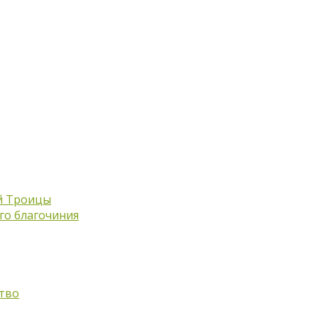
й Троицы
го благочиния
тво