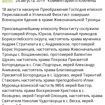
к
admin
24 августа, 2019
Комментарии
отключены
записи
18 августа накануне Преображения Господня епископ
18
Переславский и Угличский Феоктист совершил
августа
Всенощное бдение в храме Живоначальной Троицы.
—
Всенощное
Преосвященейшему епископу Феоктисту сослужили
бдение
протоиерей Игорь Юрков, благочинный приходов
накануне
Борисоглебского округа, настоятель храма мученика
Преображения
Андрея Стратилата в с. Андреевское, протоиерей
Господня
Борис Украинцев, настоятель храма Живоначальной
Троицы с. Вощажниково, протоиерей Валентин
Щукин, настоятель храма Покрова Пресвятой
Богородицы в с. Спас-Подгорье, иерей Александр
Аниканов, настоятель храма Благовещения
Пресвятой Богородицы в с. Щурово, иерей Терентий
Стахович, настоятель храма преподобного Илии
Муромца воинской части № 9804, иерей Виктор,
настоятель храма Воскресения Христова в с.
Яковцево, иерей Георгий Олонцев, настоятель храма
Святителя Николая Чудотворца в с. Вёска, иерей