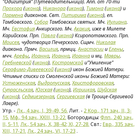
"Одигитрия" (Путеводительница). Апп. от 70-ти
Прохора
(
икона
),
Никанора
(
икона
),
Тимона
(
икона
) и
Пармена
диаконов. Свт.
Питирима
(
икона
), еп.
Тамбовского.
Собор
Тамбовских святых. Мч.
Иулиана
.
Мч.
Евстафия
Анкирского. Мч.
Акакия
, иже в Милете
Карийском. Прп.
Павла
(
икона
) Ксиропотамского. Прп.
Моисея
, чудотворца Печерского. Сщмч.
Николая
диакона. Прмч.
Василия
, прмцц.
Анастасии
и
Елены
,
мчч.
Арефы
,
Иоанна
,
Иоанна
,
Иоанна
и мц.
Мавры
.
Гребневской
(
икона
),
Костромской
и"Умиление"
Серафимо-Дивеевской
(
икона
) икон Божией Матери.
Чтимые списки со Смоленской иконы Божией Матери:
Устюженская
,
Выдропусская
,
Христофоровская
,
Супрасльская
,
Югская
(
икона
),
Игрицкая
,
Шуйская
(
икона
),
Седмиезерная
,
Сергиевская
(в Троице-Сергиевой
Лавре).
Утр. -
Лк., 4 зач., I, 39-49, 56.
Лит. -
2 Кор., 171 зач., II, 3-
15.
Мф., 94 зач., XXIII, 13-22.
Богородицы:
Флп., 240 зач.,
II, 5-11.
Лк., 54 зач., X, 38-42; XI, 27-28.
Свт.:
Евр., 335 зач.,
XIII, 17-21.
Лк., 24 зач., VI, 17-23
.