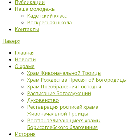
Публикации
Наша молодежь
Кадетский класс
Воскресная школа
Контакты
Наверх
Главная
Новости
О храме
Храм Живоначальной Троицы
Храм Рождества Пресвятой Богородицы
Храм Преображения Господня
Расписание Богослужений
Духовенство
Реставрация росписей храма
Живоначальной Троицы
Восстанавливающиеся храмы
Борисоглебского благочиния
История