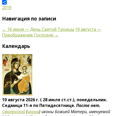
WhatsApp
Отправить
2019
Навигация по записи
←
16 июня — День Святой Троицы
19 августа —
Преображение Господне
→
Календарь
10 августа 2026 г. ( 28 июля ст.ст.), понедельник.
Седмица 11-я по Пятидесятнице.
Поста нет.
Смоленской
(
икона
) иконы Божией Матери, именуемой