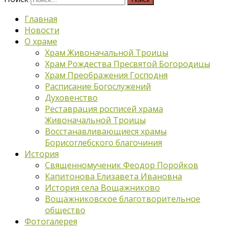
Главная
Новости
О храме
Храм Живоначальной Троицы
Храм Рождества Пресвятой Богородицы
Храм Преображения Господня
Расписание Богослужений
Духовенство
Реставрация росписей храма
Живоначальной Троицы
Восстанавливающиеся храмы
Борисоглебского благочиния
История
Священномученик Феодор Поройков
Капитонова Елизавета Ивановна
История села Вощажниково
Вощажниковское благотворительное
общество
Фотогалерея