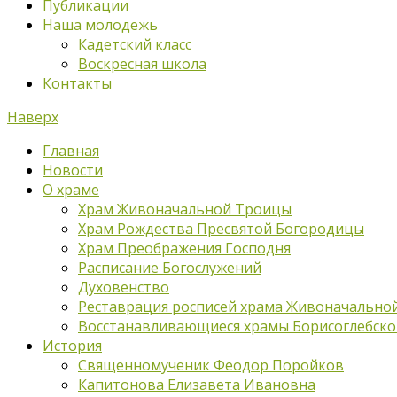
Публикации
Наша молодежь
Кадетский класс
Воскресная школа
Контакты
Наверх
Главная
Новости
О храме
Храм Живоначальной Троицы
Храм Рождества Пресвятой Богородицы
Храм Преображения Господня
Расписание Богослужений
Духовенство
Реставрация росписей храма Живоначально
Восстанавливающиеся храмы Борисоглебско
История
Священномученик Феодор Поройков
Капитонова Елизавета Ивановна