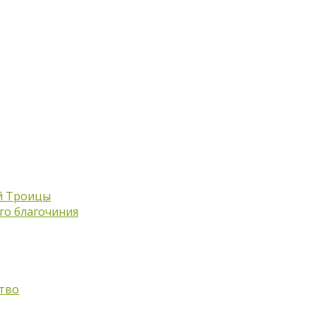
й Троицы
го благочиния
тво