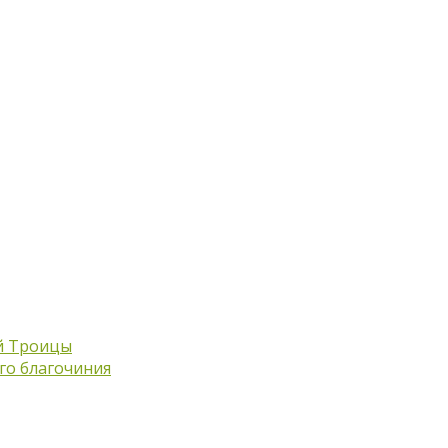
й Троицы
го благочиния