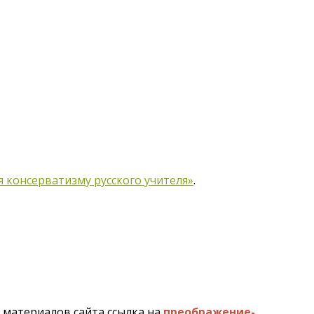
 консерватизму русского учителя»
.
и материалов сайта ссылка на
преображение-