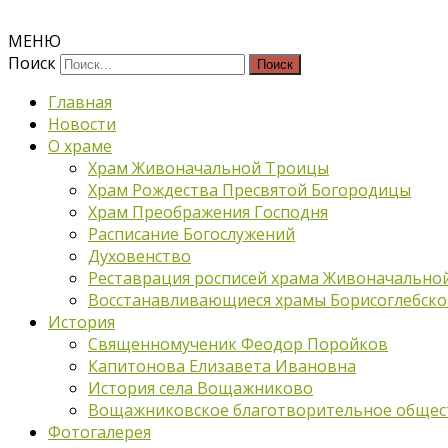
МЕНЮ
Поиск
Главная
Новости
О храме
Храм Живоначальной Троицы
Храм Рождества Пресвятой Богородицы
Храм Преображения Господня
Расписание Богослужений
Духовенство
Реставрация росписей храма Живоначально
Восстанавливающиеся храмы Борисоглебско
История
Священномученик Феодор Поройков
Капитонова Елизавета Ивановна
История села Вощажниково
Вощажниковское благотворительное общес
Фотогалерея