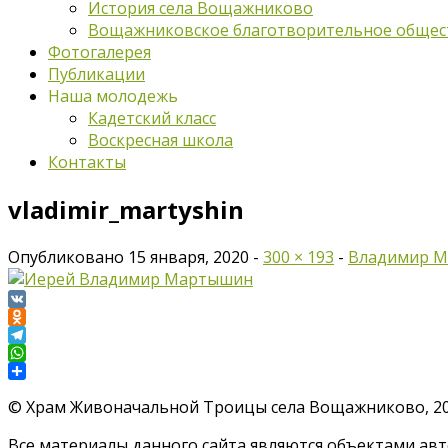
История села Вощажниково
Вощажниковское благотворительное общес
Фотогалерея
Публикации
Наша молодежь
Кадетский класс
Воскресная школа
Контакты
vladimir_martyshin
Опубликовано
15 января, 2020
-
300 × 193
-
Владимир Ма
VK
Odnoklassniki
Telegram
WhatsApp
Отправить
©
Храм Живоначальной Троицы села Вощажниково, 201
Все материалы данного сайта являются объектами авто