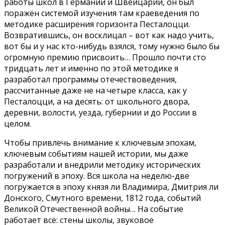
работы школ в Германии и Швейцарии, он был
поражён системой изучения там краеведения по
методике расширения горизонта Песталоцци.
Возвратившись, он восклицал – вот как надо учить,
вот бы и у нас кто-нибудь взялся, тому нужно было бы
огромную премию присвоить… Прошло почти сто
тридцать лет и именно по этой методике я
разработал программы отечествоведения,
рассчитанные даже не на четыре класса, как у
Песталоцци, а на десять: от школьного двора,
деревни, волости, уезда, губернии и до России в
целом.
Чтобы привлечь внимание к ключевым эпохам,
ключевым событиям нашей истории, мы даже
разработали и внедрили методику исторических
погружений в эпоху. Вся школа на неделю-две
погружается в эпоху князя ли Владимира, Дмитрия ли
Донского, Смутного времени, 1812 года, событий
Великой Отечественной войны… На событие
работает всё: стены школы, звуковое