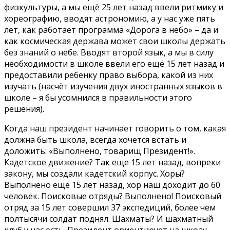
физкультуры, а мы ещё 25 лет назад ввели ритмику и
хореографию, вводят астрономию, а у нас уже пять
лет, как работает программа «Дорога в небо» – да и
как космическая держава может свои школы держать
без знаний о небе. Вводят второй язык, а мы в силу
необходимости в школе ввели его ещё 15 лет назад и
предоставили ребенку право выбора, какой из них
изучать (насчёт изучения двух иностранных языков в
школе – я бы усомнился в правильности этого
решения).
Когда наш президент начинает говорить о том, какая
должна быть школа, всегда хочется встать и
доложить: «Выполнено, товарищ Президент!».
Кадетское движение? Так еще 15 лет назад, вопреки
закону, мы создали кадетский корпус. Хоры?
Выполнено еще 15 лет назад, хор наш доходит до 60
человек. Поисковые отряды? Выполнено! Поисковый
отряд за 15 лет совершил 37 экспедиций, более чем
полтысячи солдат поднял. Шахматы? И шахматный
клуб у нас есть. Президент ориентирует на школу