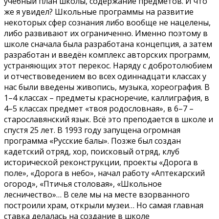
учебный план школы, содержание предметов. И что
же я увидел? Школьные программы на развитие
некоторых сфер сознания либо вообще не нацелены,
либо развивают их ограниченно. Именно поэтому в
школе сначала была разработана концепция, а затем
разработан и введён комплекс авторских программ,
устраняющих этот перекос. Наряду с добротолюбием
и отчествоведением во всех одиннадцати классах у
нас были введены живопись, музыка, хореография. В
1–4 классах – предметы красноречие, каллиграфия, в
4–5 классах предмет «твоя родословная», в 6–7 –
старославянский язык. Всё это преподается в школе и
спустя 25 лет. В 1993 году запущена огромная
программа «Русские балы». Позже был создан
кадетский отряд, хор, поисковый отряд, клуб
исторической реконструкции, проекты «Дорога в
поле», «Дорога в небо», начал работу «Аптекарский
огород», «Птичья столовая», «Школьное
лесничество»… В селе мы на месте взорванного
построили храм, открыли музеи… Но самая главная
ставка делалась на создание в школе