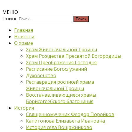
МЕНЮ
Поиск
Главная
Новости
О храме
Храм Живоначальной Троицы
Храм Рождества Пресвятой Богородицы
Храм Преображения Господня
Расписание Богослужений
Духовенство
Реставрация росписей храма
Живоначальной Троицы
Восстанавливающиеся храмы
Борисоглебского благочиния
История
Священномученик Феодор Поройков
Капитонова Елизавета Ивановна
История села Вощажниково