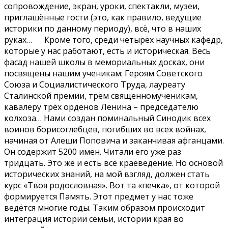
сопровождение, экран, уроки, спектакли, музеи,
приглашённые гости (это, как правило, ведущие
историки по данному периоду), всё, что в наших
руках… Кроме того, среди четырёх научных кафедр,
которые у нас работают, есть и историческая. Весь
фасад нашей школы в мемориальных досках, они
посвящены нашим ученикам: Героям Советского
Союза и Социалистического Труда, лауреату
Сталинской премии, трём священномученикам,
кавалеру трёх орденов Ленина – председателю
колхоза… Нами создан поминальный Синодик всех
воинов борисоглебцев, погибших во всех войнах,
начиная от Алеши Поповича и заканчивая афганцами.
Он содержит 5200 имен. Читали его уже раз
тридцать. Это же и есть всё краеведение. Но основой
исторических знаний, на мой взгляд, должен стать
курс «Твоя родословная». Вот та «печка», от которой
формируется Память. Этот предмет у нас тоже
ведётся многие годы. Таким образом происходит
интеграция истории семьи, истории края во