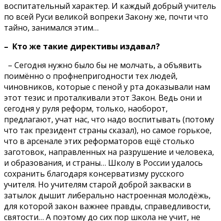
воспитательный характер. И каждый добрый учитель
по всей Руси великой вопреки Закону же, почти что
тайно, занимался этим…
–
Кто же такие директивы издавал?
– Сегодня нужно было бы не молчать, а объявить
поимённо о профнепригодности тех людей,
чиновников, которые с пеной у рта доказывали нам
этот тезис и проталкивали этот Закон. Ведь они и
сегодня у руля реформ, только, наоборот,
предлагают, учат нас, что надо воспитывать (потому
что так президент страны сказал), но самое горькое,
что в арсенале этих реформаторов ещё столько
заготовок, направленных на разрушение и человека,
и образования, и страны… Школу в России удалось
сохранить благодаря консерватизму русского
учителя. Но учителям старой доброй закваски в
затылок дышит либерально настроенная молодёжь,
для которой закон важнее правды, справедливости,
святости… А поэтому до сих пор школа не учит, не