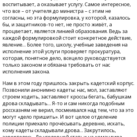
воспитывает, а оказывает услугу. Самое интересное,
что все – от учителя до министра – с этим не
согласны, но эта формулировка, у которой, казалось
бы, и защитников-то нет, не просто живёт, а
процветает, является линией образования. Ведь за
каждой формулировкой стоит конкретное действие,
явление… Более того, школу, учебные заведения на
исполнение этой услуги проверяет прокуратура,
которая, понятное дело, всецело руководствуется
только законом и обязана требовать от нас
исполнения закона.
Нам в этом году пришлось закрыть кадетский корпус.
Позвонили анонимно кадеты: нас, мол, заставляют
строем ходить, заставляют кроссы бегать, бабушкам
дрова складывать… Я-то и сам никогда подобным
россказням не верил, посмеивался над тем, что за это
могут «дело пришить». И вот целое отделение
полиции приехало прочёсывать деревню, искать,
кому кадеты складывали дрова… Закрутилось,
завертелось. До уголовной статьи на командира