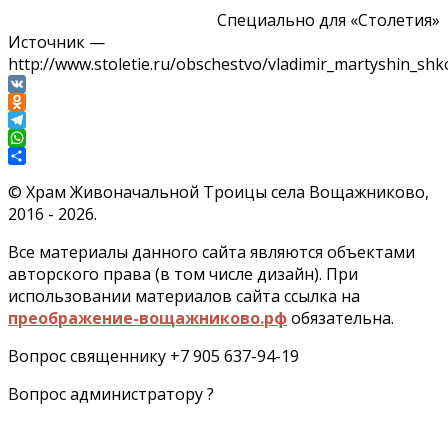
Специально для «Столетия»
Источник —
http://www.stoletie.ru/obschestvo/vladimir_martyshin_sh
VK
Odnoklassniki
Telegram
WhatsApp
Отправить
©
Храм Живоначальной Троицы села Вощажниково,
2016 - 2026.
Все материалы данного сайта являются объектами
авторского права (в том числе дизайн). При
использовании материалов сайта ссылка на
преображение-вощажниково.рф
обязательна.
Вопрос священнику +7 905 637-94-19
Вопрос администратору ?