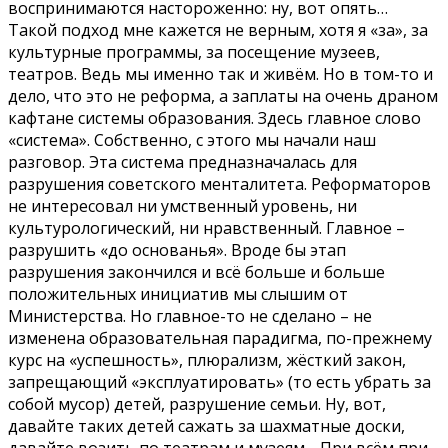
воспринимаются настороженно: ну, вот опять…
Такой подход мне кажется не верным, хотя я «за», за
культурные программы, за посещение музеев,
театров. Ведь мы именно так и живём. Но в том-то и
дело, что это не реформа, а заплаты на очень драном
кафтане системы образования. Здесь главное слово
«система». Собственно, с этого мы начали наш
разговор. Эта система предназначалась для
разрушения советского менталитета. Реформаторов
не интересовал ни умственный уровень, ни
культурологический, ни нравственный. Главное –
разрушить «до основанья». Вроде бы этап
разрушения закончился и всё больше и больше
положительных инициатив мы слышим от
Министерства. Но главное-то не сделано – не
изменена образовательная парадигма, по-прежнему
курс на «успешность», плюрализм, жёсткий закон,
запрещающий «эксплуатировать» (то есть убрать за
собой мусор) детей, разрушение семьи. Ну, вот,
давайте таких детей сажать за шахматные доски,
давайте возить по театрам и музеям… При всём при