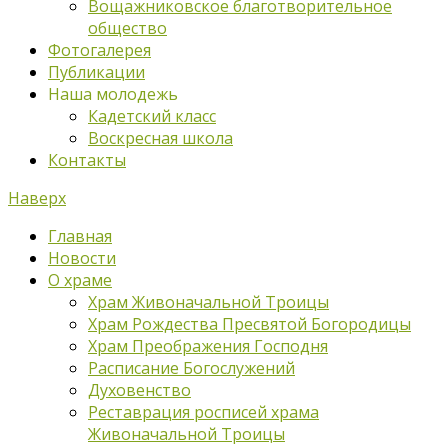
Вощажниковское благотворительное
общество
Фотогалерея
Публикации
Наша молодежь
Кадетский класс
Воскресная школа
Контакты
Наверх
Главная
Новости
О храме
Храм Живоначальной Троицы
Храм Рождества Пресвятой Богородицы
Храм Преображения Господня
Расписание Богослужений
Духовенство
Реставрация росписей храма
Живоначальной Троицы